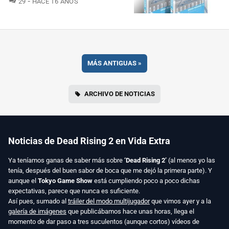
29
HACE 16 AÑOS
MÁS ANTIGUAS
»
ARCHIVO DE NOTICIAS
Noticias de Dead Rising 2 en Vida Extra
Ya teníamos ganas de saber más sobre
‘Dead Rising 2’
(al menos yo las
tenía, después del buen sabor de boca que me dejó la primera parte). Y
aunque el
Tokyo Game Show
está cumpliendo poco a poco dichas
expectativas, parece que nunca es suficiente.
Así pues, sumado al
tráiler del modo multijugador
que vimos ayer y a la
galería de imágenes
que publicábamos hace unas horas, llega el
momento de dar paso a tres suculentos (aunque cortos) vídeos de