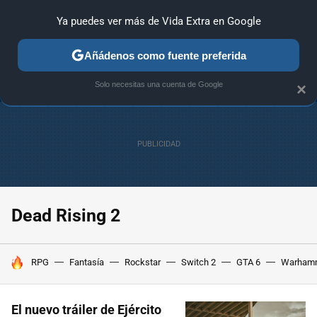
Ya puedes ver más de Vida Extra en Google
ANÁLISIS
GUÍAS Y TRUCOS
PC
SONY
NINTENDO
Añádenos como fuente preferida
Solo necesitas una cuenta de Google
×
Dead Rising 2
HOY SE HABLA DE
RPG
Fantasía
Rockstar
Switch 2
GTA 6
Warham
El nuevo tráiler de Ejército