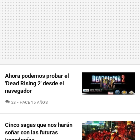
Ahora podemos probar el
'Dead Rising 2' desde el
navegador
COMENTARIOS
28
HACE 15 AÑOS
Cinco sagas que nos harán
soñar con las futuras
tecnologías