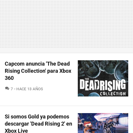
Capcom anuncia 'The Dead
Rising Collection' para Xbox
360
COMENTARIOS
7
HACE 13 AÑOS
Si somos Gold ya podemos
descargar 'Dead Rising 2' en
Xbox Live