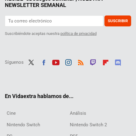
NEWSLETTER SEMANAL
SUSCRIBIR
Suscribiéndote aceptas nuestra
política de privacidad
Síguenos
Twit
Fac
Yout
Inst
RSS
Twit
Flip
Disc
ter
ebo
ube
agra
ch
boar
ord
ok
m
d
En Vidaextra hablamos de...
Cine
Análisis
Nintendo Switch
Nintendo Switch 2