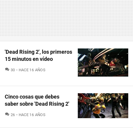
'Dead Rising 2', los primeros
15 minutos en vídeo
COMENTARIOS
30
HACE 16 AÑOS
Cinco cosas que debes
saber sobre 'Dead Rising 2'
COMENTARIOS
26
HACE 16 AÑOS