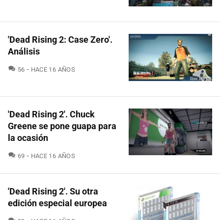
'Dead Rising 2: Case Zero'.
Análisis
COMENTARIOS
56
HACE 16 AÑOS
'Dead Rising 2'. Chuck
Greene se pone guapa para
la ocasión
COMENTARIOS
69
HACE 16 AÑOS
'Dead Rising 2'. Su otra
edición especial europea
COMENTARIOS