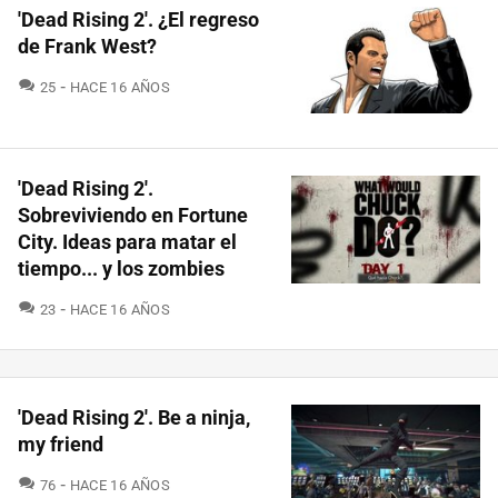
'Dead Rising 2'. ¿El regreso
de Frank West?
COMENTARIOS
25
HACE 16 AÑOS
'Dead Rising 2'.
Sobreviviendo en Fortune
City. Ideas para matar el
tiempo... y los zombies
COMENTARIOS
23
HACE 16 AÑOS
'Dead Rising 2'. Be a ninja,
my friend
COMENTARIOS
76
HACE 16 AÑOS