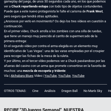
gameplay del juego, de unos 30 segundos cada uno, en los que podemos
ver a
Chuck repartiendo estopa
con todo tipo de objetos contundentes.
Puede que a este nuevo protagonista le falte el carisma de
Frank West
,
pero seguro que tendrá otras aptitudes.
¿Ansiosos por verlo en movimiento? Os dejo los tres vídeos en cuestión a
continuación.
En el primer vídeo, Chuck arrolla a los zombies con una silla de ruedas,
que tiene un manejo muy parecido al carrito de supermercado de la
primera entrega:
En el segundo vídeo por contra el arma elegida es un elemento muy
identificativo de ‘Las Vegas’: una de las varas empleadas por el croupier
para recoger las fichas de la mesa de la ruleta.
Y por último, en el tercer vídeo podemos ver a Chuck paséandose por las
afueras del casino con un arma que promete convertirse en la favorita de
muchos: una
mezcla de escopeta y tridente
:
Vía |
Akihabara Blues
Vídeo |
YouTube
,
YouTube
,
YouTube
OTROS TEMAS:
Cine
Análisis
Dragon Ball
No Man's Sky
Ho
RECIBE "3DJuegos Semanal", NUESTRA