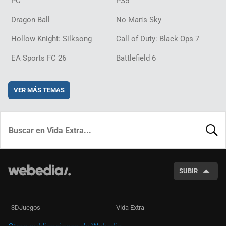
PC
PS5
Dragon Ball
No Man's Sky
Hollow Knight: Silksong
Call of Duty: Black Ops 7
EA Sports FC 26
Battlefield 6
VER MÁS TEMAS
BUSCA
SUBIR
3DJuegos
Vida Extra