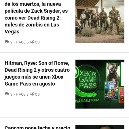
de los muertos, la nueva
película de Zack Snyder, es
como ver Dead Rising 2:
miles de zombis en Las
Vegas
COMENTARIOS
2
HACE 5 AÑOS
Hitman, Ryse: Son of Rome,
Dead Rising 2 y otros cuatro
juegos más se unen Xbox
Game Pass en agosto
COMENTARIOS
3
HACE 8 AÑOS
Capcom pone fecha y precio