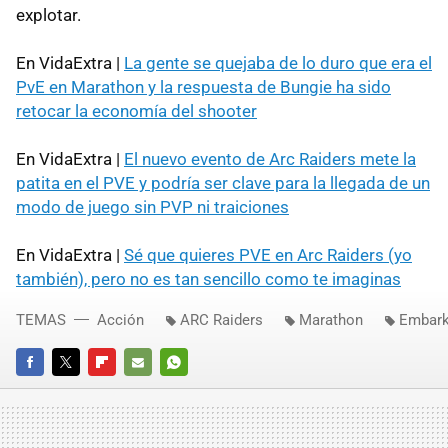
explotar.
En VidaExtra |
La gente se quejaba de lo duro que era el
PvE en Marathon y la respuesta de Bungie ha sido
retocar la economía del shooter
En VidaExtra |
El nuevo evento de Arc Raiders mete la
patita en el PVE y podría ser clave para la llegada de un
modo de juego sin PVP ni traiciones
En VidaExtra |
Sé que quieres PVE en Arc Raiders (yo
también), pero no es tan sencillo como te imaginas
TEMAS
Acción
ARC Raiders
Marathon
Embark
FACEBOOK
TWITTER
FLIPBOARD
E-
WHATSAPP
MAIL