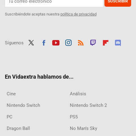
SUSCRIBIR
Suscribiéndote aceptas nuestra
política de privacidad
Síguenos
Twit
Fac
Yout
Inst
RSS
Twit
Flip
Disc
ter
ebo
ube
agra
ch
boar
ord
ok
m
d
En Vidaextra hablamos de...
Cine
Análisis
Nintendo Switch
Nintendo Switch 2
PC
PS5
Dragon Ball
No Man's Sky