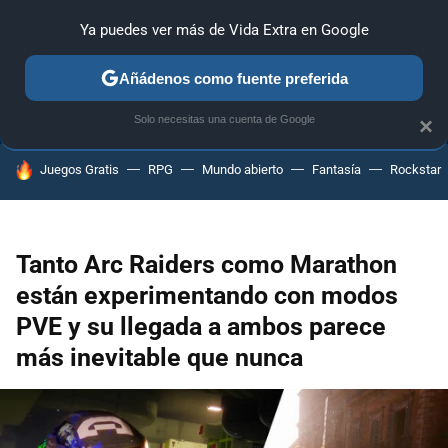
Ya puedes ver más de Vida Extra en Google
ANÁLISIS
GUÍAS Y TRUCOS
PC
SONY
NINTENDO
Añádenos como fuente preferida
Solo necesitas una cuenta de Google
×
HOY SE HABLA DE
Juegos Gratis
RPG
Mundo abierto
Fantasía
Rockstar
Tanto Arc Raiders como Marathon
están experimentando con modos
PVE y su llegada a ambos parece
más inevitable que nunca