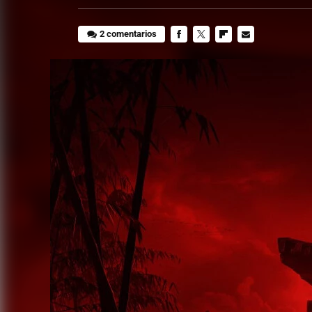
2 comentarios
FACEBOOK
TWITTER
FLIPBOARD
E-
MAIL