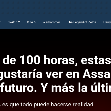
r
Switch 2
GTA 6
Warhammer
The Legend of Zelda
Harry
 de 100 horas, estas
ustaría ver en Assa
futuro. Y más la últ
s es que todo puede hacerse realidad