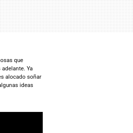
cosas que
 adelante. Ya
es alocado soñar
algunas ideas