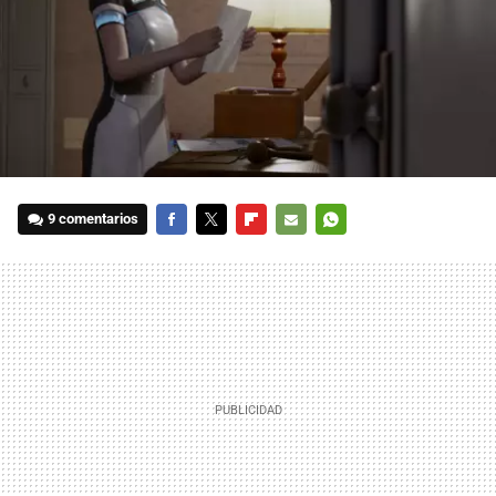
9 comentarios
FACEBOOK
TWITTER
FLIPBOARD
E-
WHATSAPP
MAIL