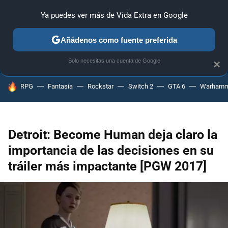
Ya puedes ver más de Vida Extra en Google
ANÁLISIS
GUÍAS Y TRUCOS
PC
SONY
NINTENDO
Añádenos como fuente preferida
Solo necesitas una cuenta de Google
×
HOY SE HABLA DE
RPG
Fantasía
Rockstar
Switch 2
GTA 6
Warhamm
Detroit: Become Human deja claro la
importancia de las decisiones en su
tráiler más impactante [PGW 2017]