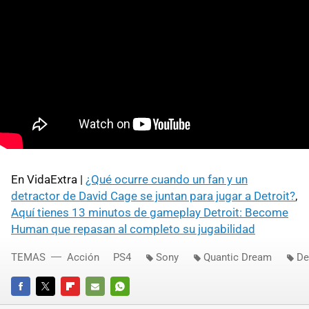
En VidaExtra |
¿Qué ocurre cuando un fan y un
detractor de David Cage se juntan para jugar a Detroit?
,
Aquí tienes 13 minutos de gameplay Detroit: Become
Human que repasan al completo su jugabilidad
TEMAS
Acción
PS4
Sony
Quantic Dream
De
FACEBOOK
TWITTER
FLIPBOARD
E-
WHATSAPP