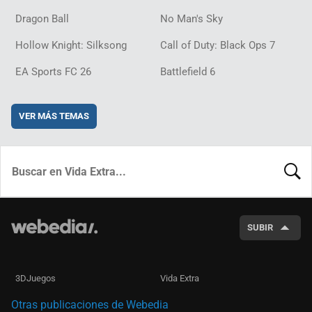
Dragon Ball
No Man's Sky
Hollow Knight: Silksong
Call of Duty: Black Ops 7
EA Sports FC 26
Battlefield 6
VER MÁS TEMAS
BUSCA
SUBIR
3DJuegos
Vida Extra
Otras publicaciones de Webedia