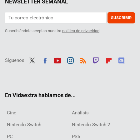
NEWSLETTER SEMANAL
SUSCRIBIR
Suscribiéndote aceptas nuestra
política de privacidad
Síguenos
Twit
Fac
Yout
Inst
RSS
Twit
Flip
Disc
ter
ebo
ube
agra
ch
boar
ord
ok
m
d
En Vidaextra hablamos de...
Cine
Análisis
Nintendo Switch
Nintendo Switch 2
PC
PS5