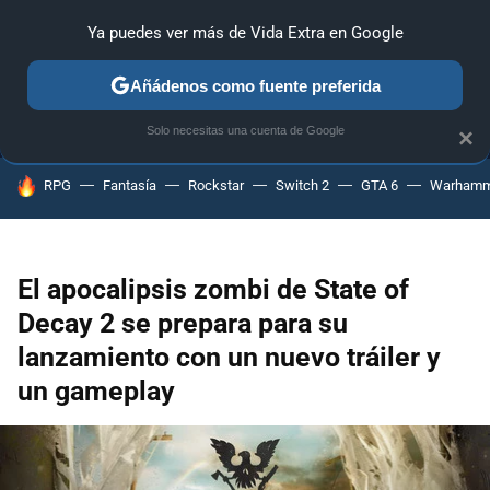
Ya puedes ver más de Vida Extra en Google
MENÚ
NUEVO
Añádenos como fuente preferida
ANÁLISIS
GUÍAS Y TRUCOS
PC
SONY
NINTENDO
Solo necesitas una cuenta de Google
×
HOY SE HABLA DE
RPG
Fantasía
Rockstar
Switch 2
GTA 6
Warhamm
El apocalipsis zombi de State of
Decay 2 se prepara para su
lanzamiento con un nuevo tráiler y
un gameplay