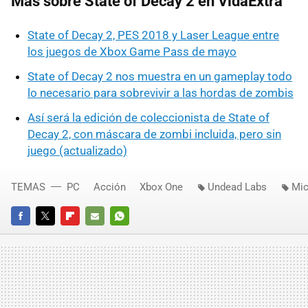
Más sobre State of Decay 2 en VidaExtra
State of Decay 2, PES 2018 y Laser League entre
los juegos de Xbox Game Pass de mayo
State of Decay 2 nos muestra en un gameplay todo
lo necesario para sobrevivir a las hordas de zombis
Así será la edición de coleccionista de State of
Decay 2, con máscara de zombi incluida, pero sin
juego (actualizado)
TEMAS
PC
Acción
Xbox One
Undead Labs
Mic
FACEBOOK
TWITTER
FLIPBOARD
E-
WHATSAPP
MAIL