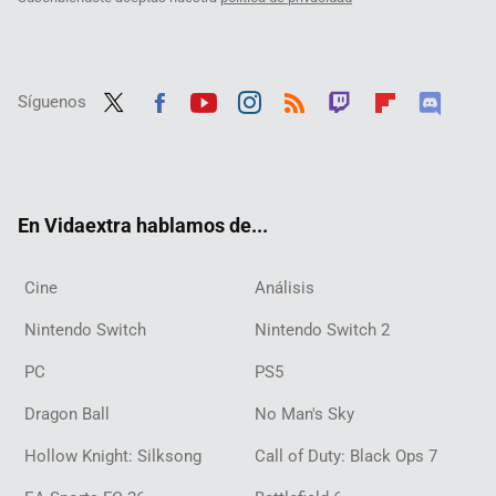
Síguenos
Twit
Fac
Yout
Inst
RSS
Twit
Flip
Disc
ter
ebo
ube
agra
ch
boar
ord
ok
m
d
En Vidaextra hablamos de...
Cine
Análisis
Nintendo Switch
Nintendo Switch 2
PC
PS5
Dragon Ball
No Man's Sky
Hollow Knight: Silksong
Call of Duty: Black Ops 7