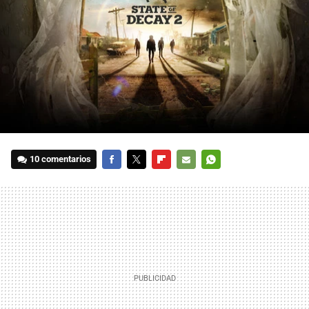
10 comentarios
FACEBOOK
TWITTER
FLIPBOARD
E-
WHATSAPP
MAIL