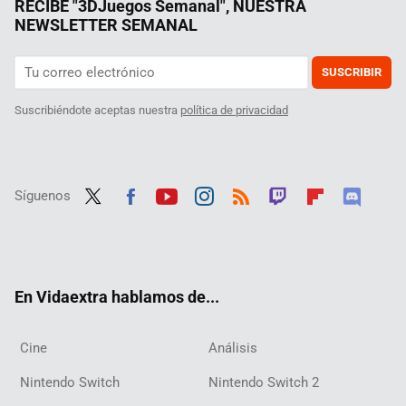
RECIBE "3DJuegos Semanal", NUESTRA
NEWSLETTER SEMANAL
SUSCRIBIR
Suscribiéndote aceptas nuestra
política de privacidad
Síguenos
Twit
Fac
Yout
Inst
RSS
Twit
Flip
Disc
ter
ebo
ube
agra
ch
boar
ord
ok
m
d
En Vidaextra hablamos de...
Cine
Análisis
Nintendo Switch
Nintendo Switch 2