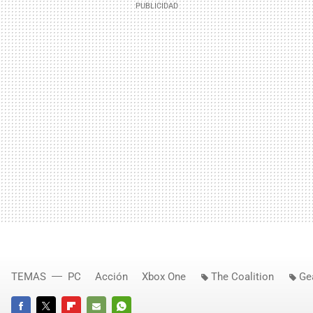
TEMAS
PC
Acción
Xbox One
The Coalition
Ge