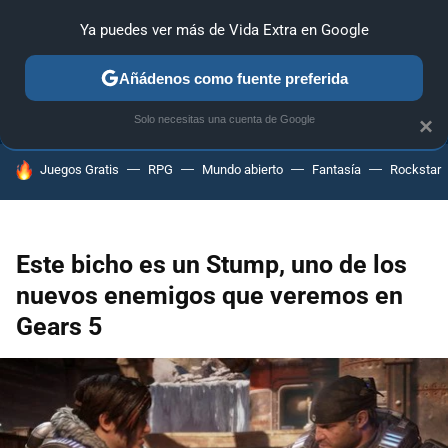
Ya puedes ver más de Vida Extra en Google
ANÁLISIS
GUÍAS Y TRUCOS
PC
SONY
NINTENDO
Añádenos como fuente preferida
Solo necesitas una cuenta de Google
×
HOY SE HABLA DE
Juegos Gratis
RPG
Mundo abierto
Fantasía
Rockstar
Este bicho es un Stump, uno de los
nuevos enemigos que veremos en
Gears 5