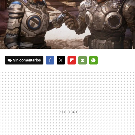
Sin comentarios
FACEBOOK
TWITTER
FLIPBOARD
E-
WHATSAPP
MAIL