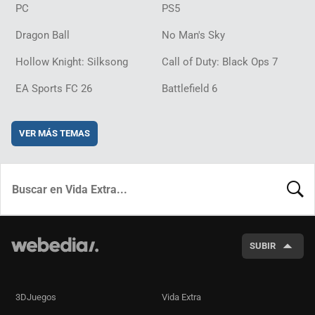
PC
PS5
Dragon Ball
No Man's Sky
Hollow Knight: Silksong
Call of Duty: Black Ops 7
EA Sports FC 26
Battlefield 6
VER MÁS TEMAS
BUSCA
SUBIR
3DJuegos
Vida Extra