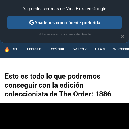
Ya puedes ver más de Vida Extra en Google
ANÁLISIS
GUÍAS Y TRUCOS
PC
SONY
NINTENDO
Añádenos como fuente preferida
Solo necesitas una cuenta de Google
×
HOY SE HABLA DE
RPG
Fantasía
Rockstar
Switch 2
GTA 6
Warhamm
Esto es todo lo que podremos
conseguir con la edición
coleccionista de The Order: 1886