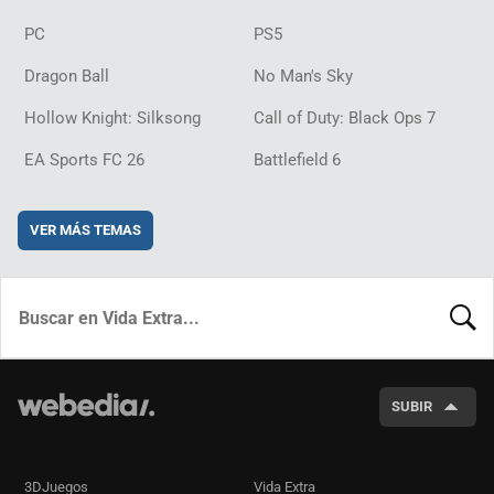
PC
PS5
Dragon Ball
No Man's Sky
Hollow Knight: Silksong
Call of Duty: Black Ops 7
EA Sports FC 26
Battlefield 6
VER MÁS TEMAS
BUSCA
SUBIR
3DJuegos
Vida Extra