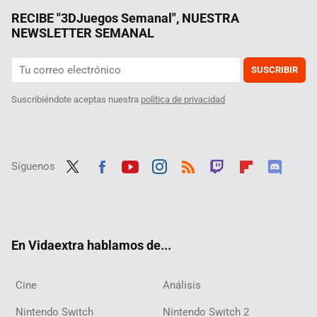
RECIBE "3DJuegos Semanal", NUESTRA
NEWSLETTER SEMANAL
SUSCRIBIR
Suscribiéndote aceptas nuestra
política de privacidad
Síguenos
Twit
Fac
Yout
Inst
RSS
Twit
Flip
Disc
ter
ebo
ube
agra
ch
boar
ord
ok
m
d
En Vidaextra hablamos de...
Cine
Análisis
Nintendo Switch
Nintendo Switch 2