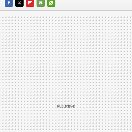
FACEBOOK
TWITTER
FLIPBOARD
E-
WHATSAPP
MAIL