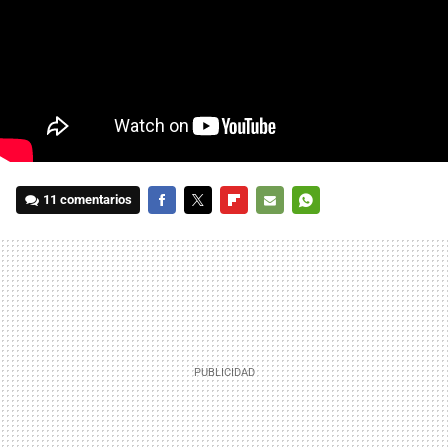
11 comentarios
FACEBOOK
TWITTER
FLIPBOARD
E-
WHATSAPP
MAIL