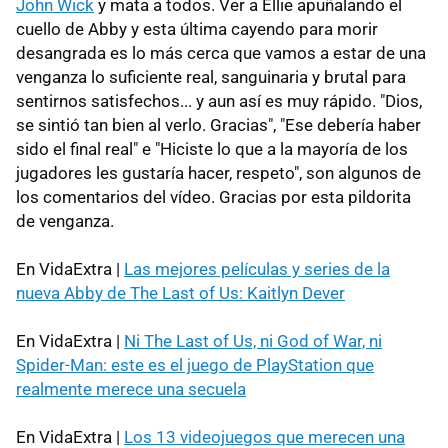
John Wick
y mata a todos. Ver a Ellie apuñalando el
cuello de Abby y esta última cayendo para morir
desangrada es lo más cerca que vamos a estar de una
venganza lo suficiente real, sanguinaria y brutal para
sentirnos satisfechos... y aun así es muy rápido. "Dios,
se sintió tan bien al verlo. Gracias", "Ese debería haber
sido el final real" e "Hiciste lo que a la mayoría de los
jugadores les gustaría hacer, respeto", son algunos de
los comentarios del vídeo. Gracias por esta pildorita
de venganza.
En VidaExtra |
Las mejores películas y series de la
nueva Abby de The Last of Us: Kaitlyn Dever
En VidaExtra |
Ni The Last of Us, ni God of War, ni
Spider-Man: este es el juego de PlayStation que
realmente merece una secuela
En VidaExtra |
Los 13 videojuegos que merecen una