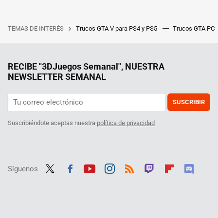
TEMAS DE INTERÉS
Trucos GTA V para PS4 y PS5
Trucos GTA PC
RECIBE "3DJuegos Semanal", NUESTRA
NEWSLETTER SEMANAL
SUSCRIBIR
Suscribiéndote aceptas nuestra
política de privacidad
Síguenos
Twit
Fac
Yout
Inst
RSS
Twit
Flip
Disc
ter
ebo
ube
agra
ch
boar
ord
ok
m
d