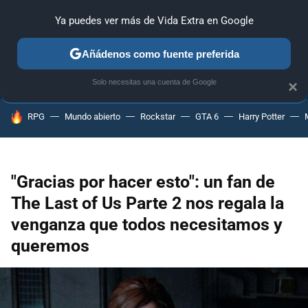
Ya puedes ver más de Vida Extra en Google
ANÁLISIS
GUÍAS Y TRUCOS
PC
SONY
NINTENDO
Añádenos como fuente preferida
Solo necesitas una cuenta de Google
×
HOY SE HABLA DE
RPG
Mundo abierto
Rockstar
GTA 6
Harry Potter
"Gracias por hacer esto": un fan de
The Last of Us Parte 2 nos regala la
venganza que todos necesitamos y
queremos