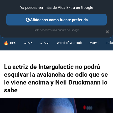
Ya puedes ver más de Vida Extra en Google
ANÁLISIS
GUÍAS Y TRUCOS
PC
SONY
NINTENDO
Añádenos como fuente preferida
Solo necesitas una cuenta de Google
×
HOY SE HABLA DE
RPG
GTA 6
GTA VI
World of Warcraft
Marvel
Pok
La actriz de Intergalactic no podrá
esquivar la avalancha de odio que se
le viene encima y Neil Druckmann lo
sabe