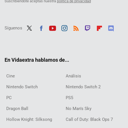
Suscribiéndote aceptas nuestra
política de privacidad
Síguenos
Twit
Fac
Yout
Inst
RSS
Twit
Flip
Disc
ter
ebo
ube
agra
ch
boar
ord
ok
m
d
En Vidaextra hablamos de...
Cine
Análisis
Nintendo Switch
Nintendo Switch 2
PC
PS5
Dragon Ball
No Man's Sky
Hollow Knight: Silksong
Call of Duty: Black Ops 7