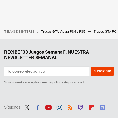
TEMAS DE INTERÉS
Trucos GTA V para PS4 y PS5
Trucos GTA PC
RECIBE "3DJuegos Semanal", NUESTRA
NEWSLETTER SEMANAL
SUSCRIBIR
Suscribiéndote aceptas nuestra
política de privacidad
Síguenos
Twit
Fac
Yout
Inst
RSS
Twit
Flip
Disc