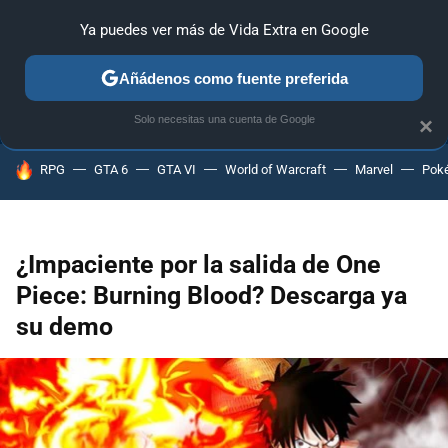
Ya puedes ver más de Vida Extra en Google
ANÁLISIS
GUÍAS Y TRUCOS
PC
SONY
NINTENDO
Añádenos como fuente preferida
Solo necesitas una cuenta de Google
×
HOY SE HABLA DE
RPG
GTA 6
GTA VI
World of Warcraft
Marvel
Pok
¿Impaciente por la salida de One
Piece: Burning Blood? Descarga ya
su demo