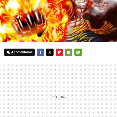
4 comentarios
FACEBOOK
TWITTER
FLIPBOARD
E-
WHATSAPP
MAIL