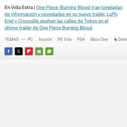
En Vida Extra |
One Piece: Burning Blood trae toneladas
de información y novedades en su nuevo tráiler
,
Luffy,
Enel y Crocodile asaltan las calles de Tokyo en el
último trailer de One Piece Burning Blood
TEMAS
PC
Acción
PS Vita
PS4
Xbox One
Dem
FACEBOOK
TWITTER
FLIPBOARD
E-
WHATSAPP
MAIL