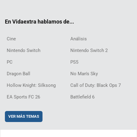
ter
ebo
ube
agra
ch
boar
ord
ok
m
d
En Vidaextra hablamos de...
Cine
Análisis
Nintendo Switch
Nintendo Switch 2
PC
PS5
Dragon Ball
No Man's Sky
Hollow Knight: Silksong
Call of Duty: Black Ops 7
EA Sports FC 26
Battlefield 6
VER MÁS TEMAS