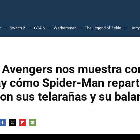
r
Switch 2
GTA 6
Warhammer
The Legend of Zelda
Harry
s Avengers nos muestra co
y cómo Spider-Man repart
on sus telarañas y su bal
FACEBOOK
TWITTER
FLIPBOARD
E-
MAIL