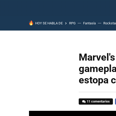
HOY SE HABLA DE
RPG
Fantasía
Rocksta
Marvel'
gamepla
estopa c
11 comentarios