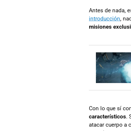
Antes de nada, e
introducción
, na
misiones exclus
Con lo que sí co
característicos
.
atacar cuerpo a 