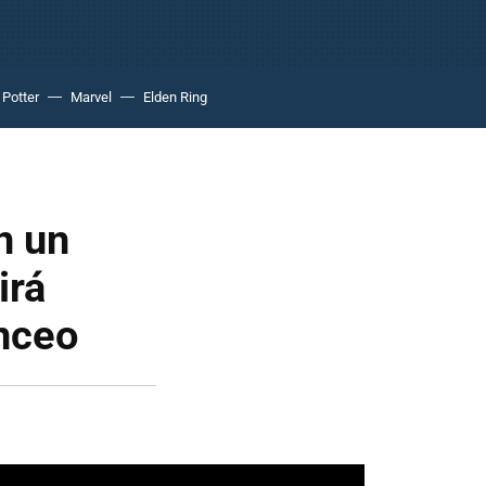
 Potter
Marvel
Elden Ring
n un
irá
anceo