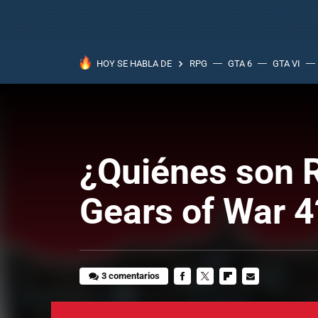
HOY SE HABLA DE
RPG
GTA 6
GTA VI
¿Quiénes son R
Gears of War 4
3 comentarios
FACEBOOK
TWITTER
FLIPBOARD
E-
MAIL