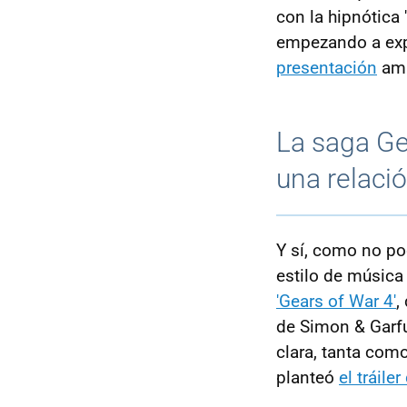
con la hipnótica
empezando a expl
presentación
amb
La saga Ge
una relaci
Y sí, como no pod
estilo de música
'Gears of War 4'
,
de Simon & Garfu
clara, tanta com
planteó
el tráiler