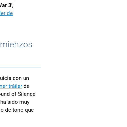
War 3'
,
iler de
comienzos
quicia con un
mer tráiler
de
ound of Silence'
 ha sido muy
io de tono que