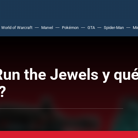
World of Warcraft
Marvel
Pokémon
GTA
Spider-Man
Mi
un the Jewels y qué
?