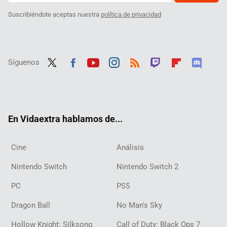
Suscribiéndote aceptas nuestra
política de privacidad
Síguenos
Twit
Fac
Yout
Inst
RSS
Twit
Flip
Disc
ter
ebo
ube
agra
ch
boar
ord
ok
m
d
En Vidaextra hablamos de...
Cine
Análisis
Nintendo Switch
Nintendo Switch 2
PC
PS5
Dragon Ball
No Man's Sky
Hollow Knight: Silksong
Call of Duty: Black Ops 7