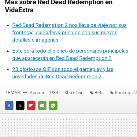
Más sobre Red Dead Redemption en
VidaExtra
Red Dead Redemption 2 nos lleva de viaje por sus
fronteras, ciudades y pueblos con sus nuevos
detalles e imágenes
Este será todo el elenco de personajes principales
que aparecerán en Red Dead Redemption 2
23 gloriosos GIF con todo el gameplay y las
novedades de Red Dead Redemption 2
TEMAS
Acción
PS4
Xbox One
Beta
Rockstar 
FACEBOOK
TWITTER
FLIPBOARD
E-
WHATSAPP
MAIL