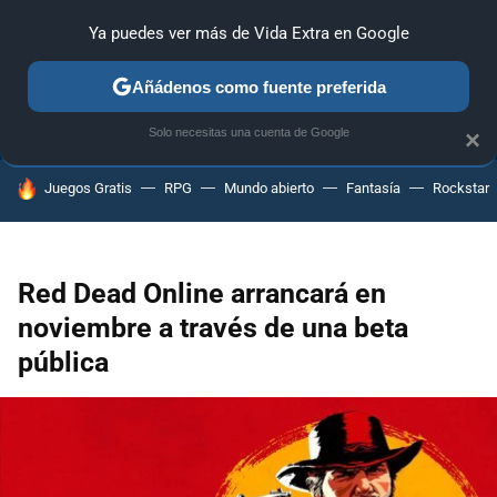
Ya puedes ver más de Vida Extra en Google
ANÁLISIS
GUÍAS Y TRUCOS
PC
SONY
NINTENDO
Añádenos como fuente preferida
Solo necesitas una cuenta de Google
×
HOY SE HABLA DE
Juegos Gratis
RPG
Mundo abierto
Fantasía
Rockstar
Red Dead Online arrancará en
noviembre a través de una beta
pública