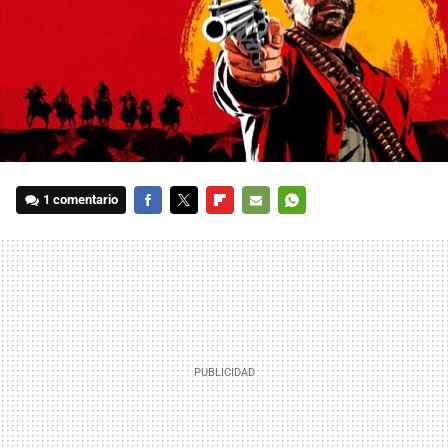
1 comentario
FACEBOOK
TWITTER
FLIPBOARD
E-
WHATSAPP
MAIL