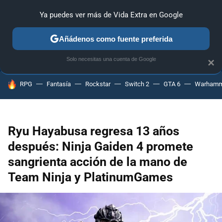
Ya puedes ver más de Vida Extra en Google
ANÁLISIS
GUÍAS Y TRUCOS
PC
SONY
NINTENDO
Añádenos como fuente preferida
Solo necesitas una cuenta de Google
×
HOY SE HABLA DE
RPG
Fantasía
Rockstar
Switch 2
GTA 6
Warhamm
Ryu Hayabusa regresa 13 años
después: Ninja Gaiden 4 promete
sangrienta acción de la mano de
Team Ninja y PlatinumGames