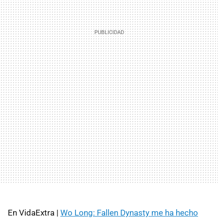
En VidaExtra |
Wo Long: Fallen Dynasty me ha hecho