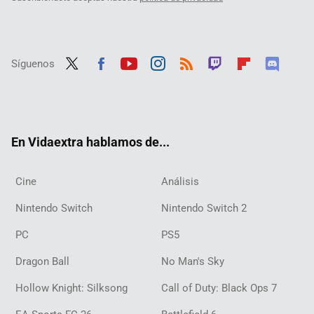
Síguenos
Twit
Fac
Yout
Inst
RSS
Twit
Flip
Disc
ter
ebo
ube
agra
ch
boar
ord
ok
m
d
En Vidaextra hablamos de...
Cine
Análisis
Nintendo Switch
Nintendo Switch 2
PC
PS5
Dragon Ball
No Man's Sky
Hollow Knight: Silksong
Call of Duty: Black Ops 7