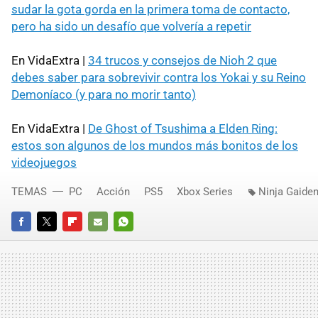
sudar la gota gorda en la primera toma de contacto,
pero ha sido un desafío que volvería a repetir
En VidaExtra |
34 trucos y consejos de Nioh 2 que
debes saber para sobrevivir contra los Yokai y su Reino
Demoníaco (y para no morir tanto)
En VidaExtra |
De Ghost of Tsushima a Elden Ring:
estos son algunos de los mundos más bonitos de los
videojuegos
TEMAS
PC
Acción
PS5
Xbox Series
Ninja Gaiden
FACEBOOK
TWITTER
FLIPBOARD
E-
WHATSAPP
MAIL