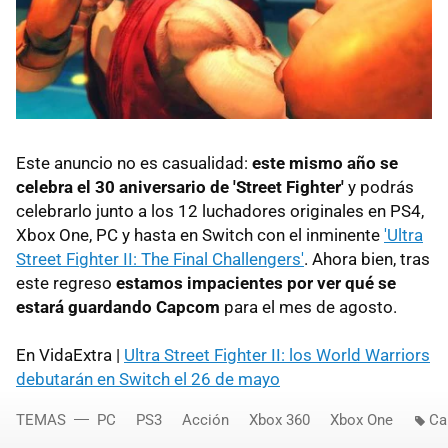
Este anuncio no es casualidad:
este mismo año se
celebra el 30 aniversario de 'Street Fighter'
y podrás
celebrarlo junto a los 12 luchadores originales en PS4,
Xbox One, PC y hasta en Switch con el inminente
'Ultra
Street Fighter II: The Final Challengers'
. Ahora bien, tras
este regreso
estamos impacientes por ver qué se
estará guardando Capcom
para el mes de agosto.
En VidaExtra |
Ultra Street Fighter II: los World Warriors
debutarán en Switch el 26 de mayo
TEMAS
PC
PS3
Acción
Xbox 360
Xbox One
Ca