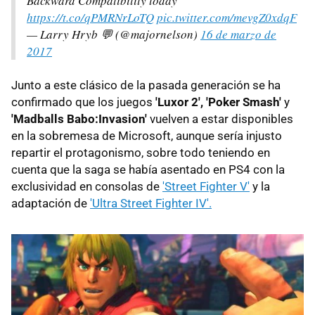
Backward Compatibility today
https://t.co/qPMRNrLoTQ
pic.twitter.com/mevgZ0xdqF
— Larry Hryb 💬 (@majornelson)
16 de marzo de
2017
Junto a este clásico de la pasada generación se ha
confirmado que los juegos
'Luxor 2', 'Poker Smash'
y
'Madballs Babo:Invasion'
vuelven a estar disponibles
en la sobremesa de Microsoft, aunque sería injusto
repartir el protagonismo, sobre todo teniendo en
cuenta que la saga se había asentado en PS4 con la
exclusividad en consolas de
'Street Fighter V'
y la
adaptación de
'Ultra Street Fighter IV'.