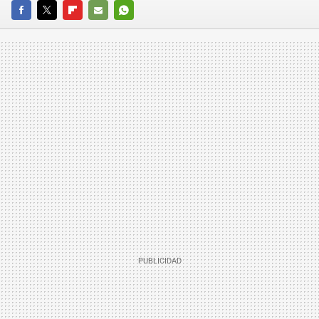
FACEBOOK
TWITTER
FLIPBOARD
E-
WHATSAPP
MAIL