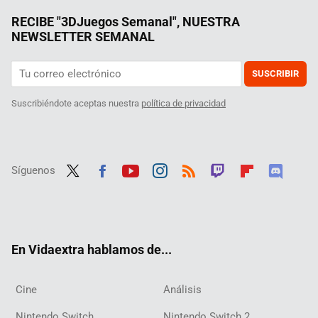
RECIBE "3DJuegos Semanal", NUESTRA
NEWSLETTER SEMANAL
SUSCRIBIR
Suscribiéndote aceptas nuestra
política de privacidad
Síguenos
Twit
Fac
Yout
Inst
RSS
Twit
Flip
Disc
ter
ebo
ube
agra
ch
boar
ord
ok
m
d
En Vidaextra hablamos de...
Cine
Análisis
Nintendo Switch
Nintendo Switch 2