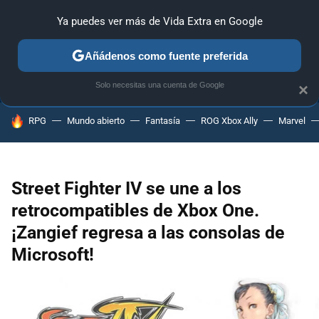
Ya puedes ver más de Vida Extra en Google
ANÁLISIS
GUÍAS Y TRUCOS
PC
SONY
NINTENDO
Añádenos como fuente preferida
Solo necesitas una cuenta de Google
×
HOY SE HABLA DE
RPG
Mundo abierto
Fantasía
ROG Xbox Ally
Marvel
Street Fighter IV se une a los
retrocompatibles de Xbox One.
¡Zangief regresa a las consolas de
Microsoft!