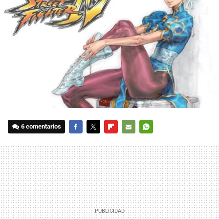
6 comentarios
FACEBOOK
TWITTER
FLIPBOARD
E-
WHATSAPP
MAIL