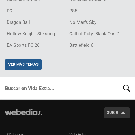
PC
PS5
Dragon Ball
No Man's Sky
Hollow Knight: Silksong
Call of Duty: Black Ops 7
EA Sports FC 26
Battlefield 6
VER MÁS TEMAS
BUSCA
SUBIR
3DJuegos
Vida Extra