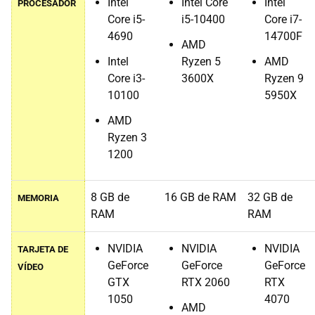
Intel
Intel Core
Intel
PROCESADOR
Core i5-
i5-10400
Core i7-
4690
14700F
AMD
Intel
Ryzen 5
AMD
Core i3-
3600X
Ryzen 9
10100
5950X
AMD
Ryzen 3
1200
8 GB de
16 GB de RAM
32 GB de
MEMORIA
RAM
RAM
NVIDIA
NVIDIA
NVIDIA
TARJETA DE
GeForce
GeForce
GeForce
VÍDEO
GTX
RTX 2060
RTX
1050
4070
AMD