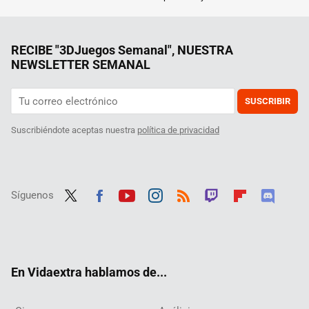
RECIBE "3DJuegos Semanal", NUESTRA
NEWSLETTER SEMANAL
SUSCRIBIR
Suscribiéndote aceptas nuestra
política de privacidad
Síguenos
Twit
Fac
Yout
Inst
RSS
Twit
Flip
Disc
ter
ebo
ube
agra
ch
boar
ord
ok
m
d
En Vidaextra hablamos de...