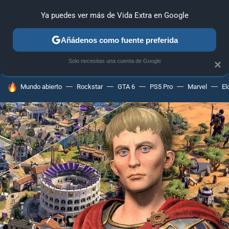
Ya puedes ver más de Vida Extra en Google
ANÁLISIS
GUÍAS Y TRUCOS
PC
SONY
NINTENDO
Añádenos como fuente preferida
Solo necesitas una cuenta de Google
×
HOY SE HABLA DE
Mundo abierto
Rockstar
GTA 6
PS5 Pro
Marvel
El