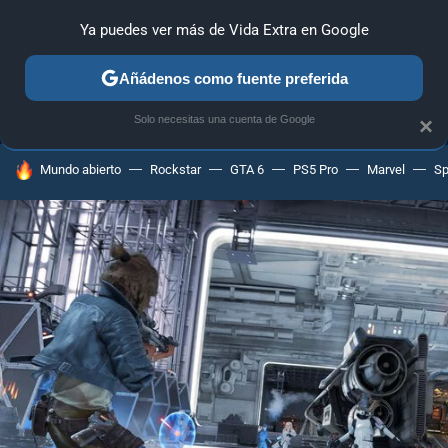
Ya puedes ver más de Vida Extra en Google
MENÚ
NUEVO
Añádenos como fuente preferida
ANÁLISIS
GUÍAS Y TRUCOS
PC
SONY
NINTENDO
Solo necesitas una cuenta de Google
×
HOY SE HABLA DE
Mundo abierto
Rockstar
GTA 6
PS5 Pro
Marvel
Sp