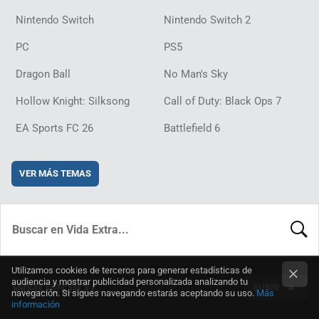
Nintendo Switch
Nintendo Switch 2
PC
PS5
Dragon Ball
No Man's Sky
Hollow Knight: Silksong
Call of Duty: Black Ops 7
EA Sports FC 26
Battlefield 6
VER MÁS TEMAS
BUSCA
Utilizamos cookies de terceros para generar estadísticas de
audiencia y mostrar publicidad personalizada analizando tu
SUBIR
navegación. Si sigues navegando estarás aceptando su uso.
Más
información