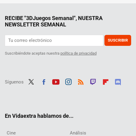
RECIBE "3DJuegos Semanal", NUESTRA
NEWSLETTER SEMANAL
SUSCRIBIR
Suscribiéndote aceptas nuestra
política de privacidad
Síguenos
Twit
Fac
Yout
Inst
RSS
Twit
Flip
Disc
ter
ebo
ube
agra
ch
boar
ord
ok
m
d
En Vidaextra hablamos de...
Cine
Análisis