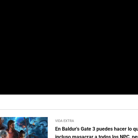
VIDA EXTRA
En Baldur's Gate 3 puedes hacer lo q
incluso masacrar a todos los NPC, per