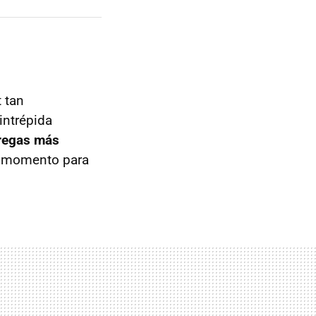
 tan
intrépida
tregas más
n momento para