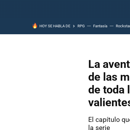
HOY SE HABLA DE
RPG
Fantasía
Rocksta
La avent
de las m
de toda 
valiente
El capítulo qu
la serie