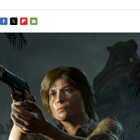
FACEBOOK
TWITTER
FLIPBOARD
E-
MAIL