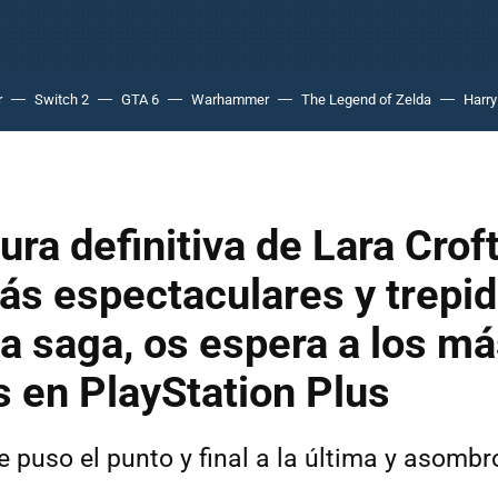
r
Switch 2
GTA 6
Warhammer
The Legend of Zelda
Harry
ura definitiva de Lara Croft
ás espectaculares y trepi
la saga, os espera a los m
s en PlayStation Plus
e puso el punto y final a la última y asombr