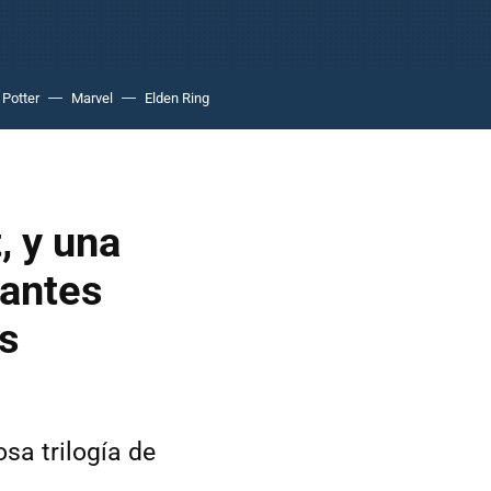
 Potter
Marvel
Elden Ring
, y una
dantes
ás
osa trilogía de