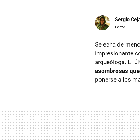
Sergio Cej
Editor
Se echa de menos
impresionante co
arqueóloga. El úl
asombrosas que 
ponerse a los m