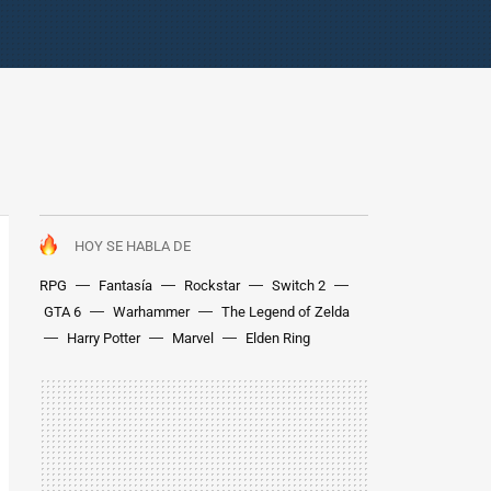
HOY SE HABLA DE
RPG
Fantasía
Rockstar
Switch 2
GTA 6
Warhammer
The Legend of Zelda
Harry Potter
Marvel
Elden Ring