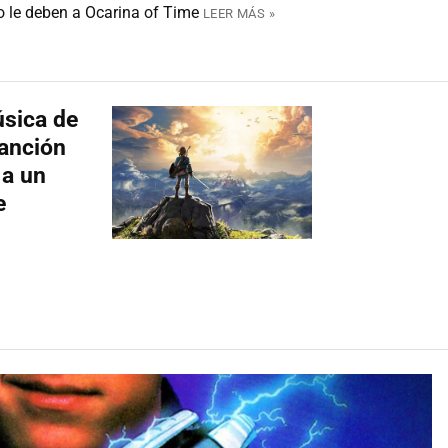
go le deben a Ocarina of Time
LEER MÁS »
úsica de
canción
 a un
e