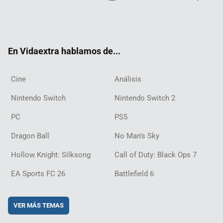
Twit
Fac
Yout
Inst
RSS
Twit
Flip
Disc
ter
ebo
ube
agra
ch
boar
ord
ok
m
d
En Vidaextra hablamos de...
Cine
Análisis
Nintendo Switch
Nintendo Switch 2
PC
PS5
Dragon Ball
No Man's Sky
Hollow Knight: Silksong
Call of Duty: Black Ops 7
EA Sports FC 26
Battlefield 6
VER MÁS TEMAS