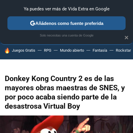
Ya puedes ver más de Vida Extra en Google
ANÁLISIS
GUÍAS Y TRUCOS
PC
SONY
NINTENDO
Añádenos como fuente preferida
Solo necesitas una cuenta de Google
×
HOY SE HABLA DE
Juegos Gratis
RPG
Mundo abierto
Fantasía
Rockstar
Donkey Kong Country 2 es de las
mayores obras maestras de SNES, y
por poco acaba siendo parte de la
desastrosa Virtual Boy