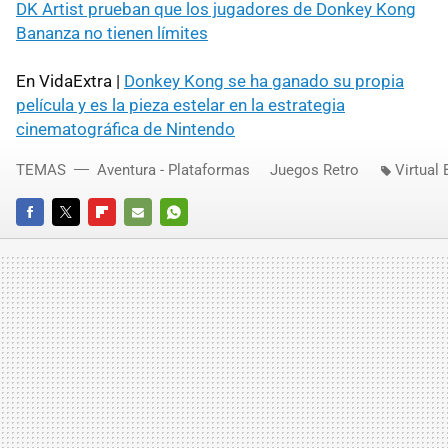
DK Artist prueban que los jugadores de Donkey Kong
Bananza no tienen límites
En VidaExtra |
Donkey Kong se ha ganado su propia
película y es la pieza estelar en la estrategia
cinematográfica de Nintendo
TEMAS
Aventura - Plataformas
Juegos Retro
Virtual
FACEBOOK
TWITTER
FLIPBOARD
E-
WHATSAPP
MAIL