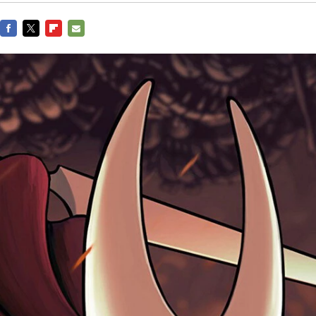
FACEBOOK
TWITTER
FLIPBOARD
E-
MAIL