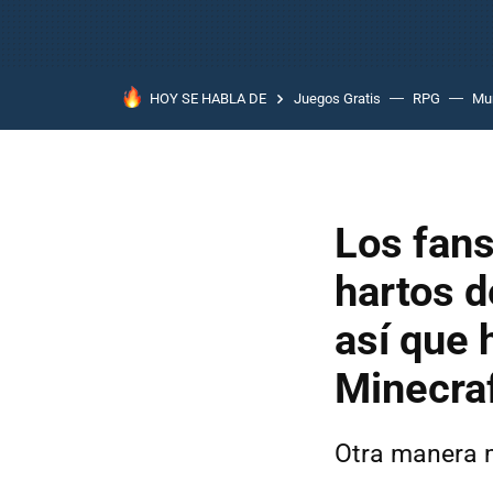
HOY SE HABLA DE
Juegos Gratis
RPG
Mun
Los fans
hartos d
así que 
Minecra
Otra manera m