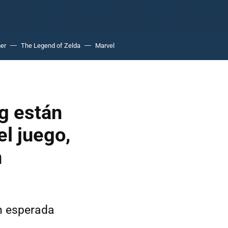
er
The Legend of Zelda
Marvel
ng están
el juego,
n
n esperada