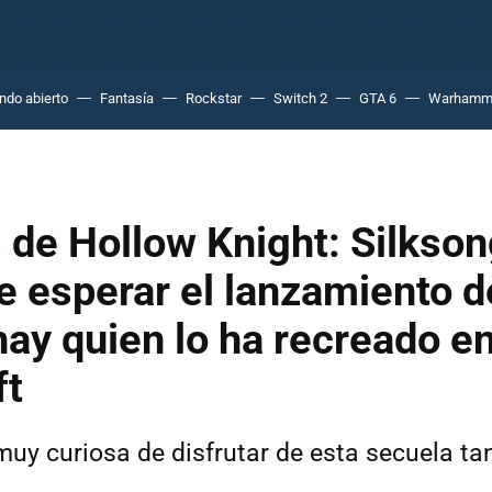
do abierto
Fantasía
Rockstar
Switch 2
GTA 6
Warhamm
 de Hollow Knight: Silkso
e esperar el lanzamiento d
hay quien lo ha recreado e
ft
uy curiosa de disfrutar de esta secuela ta