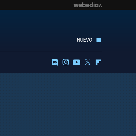
NUEVO
Discord
Instagram
Youtube
Twitter
Flipboard