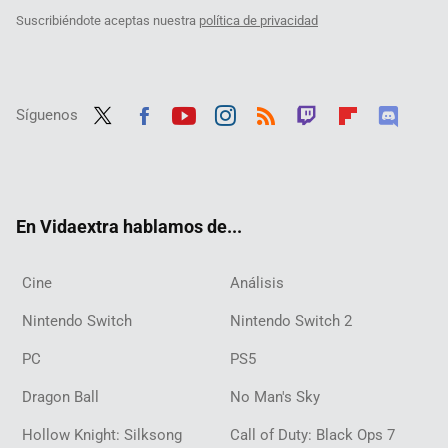
Suscribiéndote aceptas nuestra
política de privacidad
Síguenos
Twit
Fac
Yout
Inst
RSS
Twit
Flip
Disc
ter
ebo
ube
agra
ch
boar
ord
ok
m
d
En Vidaextra hablamos de...
Cine
Análisis
Nintendo Switch
Nintendo Switch 2
PC
PS5
Dragon Ball
No Man's Sky
Hollow Knight: Silksong
Call of Duty: Black Ops 7