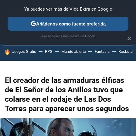
Ya puedes ver más de Vida Extra en Google
ANÁLISIS
GUÍAS Y TRUCOS
PC
SONY
NINTENDO
Añádenos como fuente preferida
Solo necesitas una cuenta de Google
×
HOY SE HABLA DE
Juegos Gratis
RPG
Mundo abierto
Fantasía
Rockstar
El creador de las armaduras élficas
de El Señor de los Anillos tuvo que
colarse en el rodaje de Las Dos
Torres para aparecer unos segundos