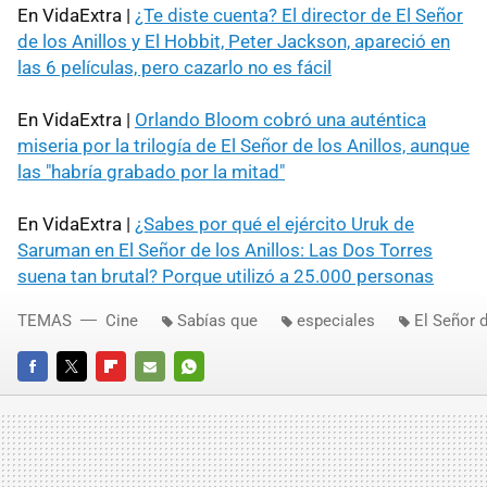
En VidaExtra |
¿Te diste cuenta? El director de El Señor
de los Anillos y El Hobbit, Peter Jackson, apareció en
las 6 películas, pero cazarlo no es fácil
En VidaExtra |
Orlando Bloom cobró una auténtica
miseria por la trilogía de El Señor de los Anillos, aunque
las "habría grabado por la mitad"
En VidaExtra |
¿Sabes por qué el ejército Uruk de
Saruman en El Señor de los Anillos: Las Dos Torres
suena tan brutal? Porque utilizó a 25.000 personas
TEMAS
Cine
Sabías que
especiales
El Señor d
FACEBOOK
TWITTER
FLIPBOARD
E-
WHATSAPP
MAIL