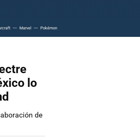
rcraft
Marvel
Pokémon
pectre
xico lo
nd
laboración de