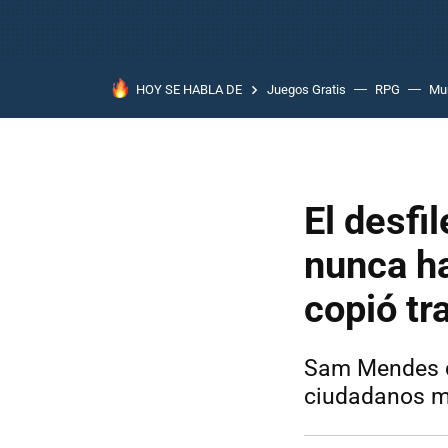
HOY SE HABLA DE
Juegos Gratis
RPG
Mun
El desfi
nunca ha
copió tr
Sam Mendes di
ciudadanos m