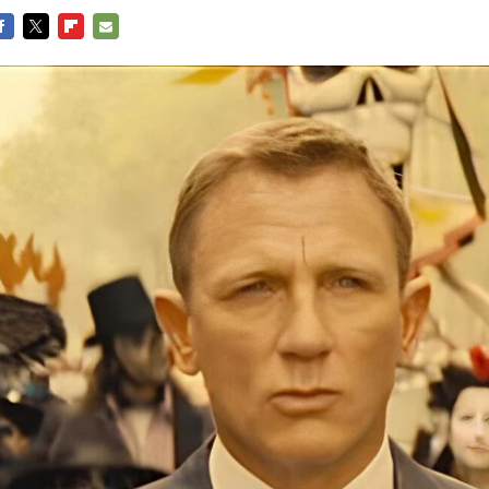
ACEBOOK
TWITTER
FLIPBOARD
E-
MAIL