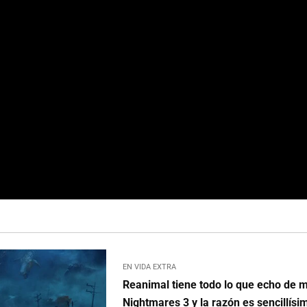
EN VIDA EXTRA
Reanimal tiene todo lo que echo de m
Nightmares 3 y la razón es sencillísi