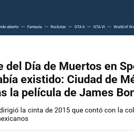
do abierto
Fantasía
Rockstar
GTA 6
GTA VI
World of Wa
le del Día de Muertos en S
bía existido: Ciudad de Mé
as la película de James Bo
rigió la cinta de 2015 que contó con la co
exicanos