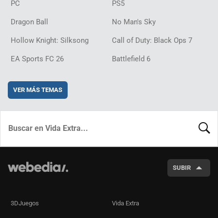
PC
PS5
Dragon Ball
No Man's Sky
Hollow Knight: Silksong
Call of Duty: Black Ops 7
EA Sports FC 26
Battlefield 6
VER MÁS TEMAS
BUSCA
SUBIR
3DJuegos
Vida Extra