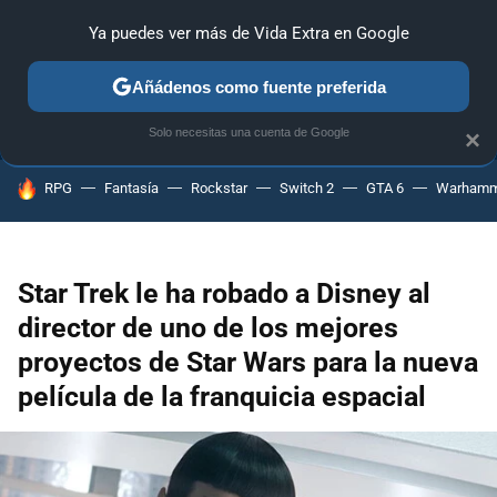
Ya puedes ver más de Vida Extra en Google
ANÁLISIS
GUÍAS Y TRUCOS
PC
SONY
NINTENDO
Añádenos como fuente preferida
Solo necesitas una cuenta de Google
×
HOY SE HABLA DE
RPG
Fantasía
Rockstar
Switch 2
GTA 6
Warhamm
Star Trek le ha robado a Disney al
director de uno de los mejores
proyectos de Star Wars para la nueva
película de la franquicia espacial