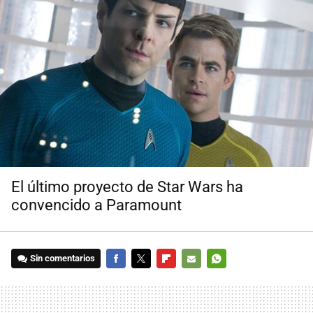
El último proyecto de Star Wars ha
convencido a Paramount
Sin comentarios
FACEBOOK
TWITTER
FLIPBOARD
E-
WHATSAPP
MAIL