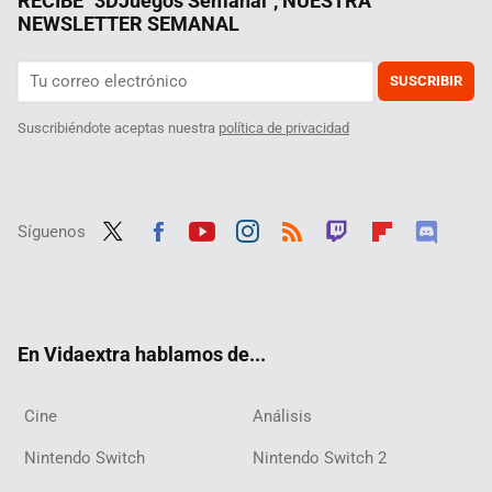
RECIBE "3DJuegos Semanal", NUESTRA
NEWSLETTER SEMANAL
SUSCRIBIR
Suscribiéndote aceptas nuestra
política de privacidad
Síguenos
Twit
Fac
Yout
Inst
RSS
Twit
Flip
Disc
ter
ebo
ube
agra
ch
boar
ord
ok
m
d
En Vidaextra hablamos de...
Cine
Análisis
Nintendo Switch
Nintendo Switch 2