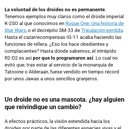
La voluntad de los droides no es permanente
.
Tenemos ejemplos muy claros como el droide imperial
K-2SO al que conocimos en
Rogue One: Una historia de
Star Wars
, o el decrépito SM-33 de
Tripulación perdida
.
Hasta el cazarrecompensas IG-11 acaba haciendo las
funciones de niñera. ¿Eso los hace obedientes y
complacientes? Hasta dónde sabemos, el intrépido
R2-D2 es así
por que lo programaron así
. Lo cual no
evitó que, tras estar al servicio de la monarquía de
Tatooine o Alderaan, fuese vendido en tiempo récord
por unos Jawas a unos sencillos granjeros.
Un droide no es una mascota.
¿hay alguien
que reivindique un cambio?
A efectos prácticos, la visión extendida hacia los
droides por parte de las diferentes especies vivas y el