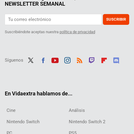
NEWSLETTER SEMANAL
SUSCRIBIR
Suscribiéndote aceptas nuestra
política de privacidad
Síguenos
Twit
Fac
Yout
Inst
RSS
Twit
Flip
Disc
ter
ebo
ube
agra
ch
boar
ord
ok
m
d
En Vidaextra hablamos de...
Cine
Análisis
Nintendo Switch
Nintendo Switch 2
PC
PS5