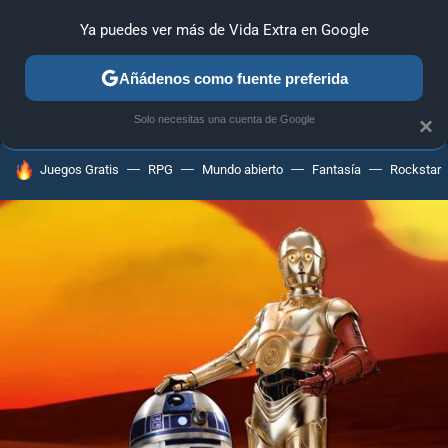
Ya puedes ver más de Vida Extra en Google
ANÁLISIS
GUÍAS Y TRUCOS
PC
SONY
NINTENDO
Añádenos como fuente preferida
Solo necesitas una cuenta de Google
×
HOY SE HABLA DE
Juegos Gratis
RPG
Mundo abierto
Fantasía
Rockstar