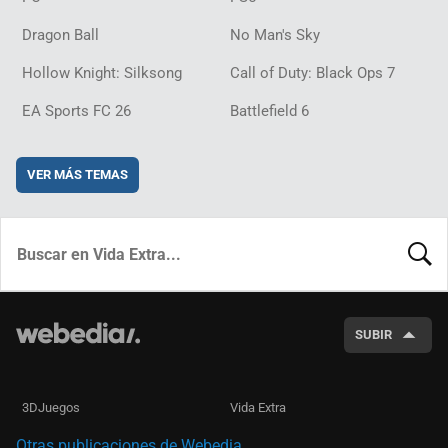
Dragon Ball
No Man's Sky
Hollow Knight: Silksong
Call of Duty: Black Ops 7
EA Sports FC 26
Battlefield 6
VER MÁS TEMAS
BUSCA
SUBIR
3DJuegos
Vida Extra
Otras publicaciones de Webedia