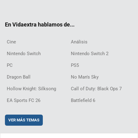
ter
ebo
ube
agra
ch
boar
ord
ok
m
d
En Vidaextra hablamos de...
Cine
Análisis
Nintendo Switch
Nintendo Switch 2
PC
PS5
Dragon Ball
No Man's Sky
Hollow Knight: Silksong
Call of Duty: Black Ops 7
EA Sports FC 26
Battlefield 6
VER MÁS TEMAS