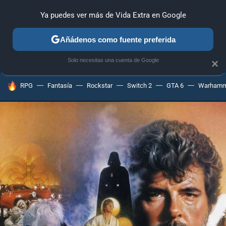
Ya puedes ver más de Vida Extra en Google
ANÁLISIS
GUÍAS Y TRUCOS
PC
SONY
NINTENDO
Añádenos como fuente preferida
Solo necesitas una cuenta de Google
×
HOY SE HABLA DE
RPG
Fantasía
Rockstar
Switch 2
GTA 6
Warhamm