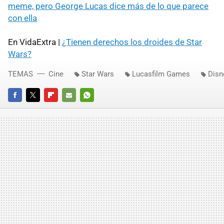
meme, pero George Lucas dice más de lo que parece
con ella
En VidaExtra |
¿Tienen derechos los droides de Star
Wars?
TEMAS
Cine
Star Wars
Lucasfilm Games
Disn
FACEBOOK
TWITTER
FLIPBOARD
E-
WHATSAPP
MAIL