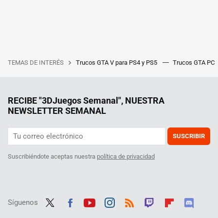
TEMAS DE INTERÉS
Trucos GTA V para PS4 y PS5
Trucos GTA PC
RECIBE "3DJuegos Semanal", NUESTRA
NEWSLETTER SEMANAL
SUSCRIBIR
Suscribiéndote aceptas nuestra
política de privacidad
Síguenos
Twit
Fac
Yout
Inst
RSS
Twit
Flip
Disc