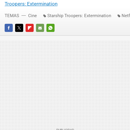
Troopers: Extermination
TEMAS
Cine
Starship Troopers: Extermination
Netf
FACEBOOK
TWITTER
FLIPBOARD
E-
WHATSAPP
MAIL