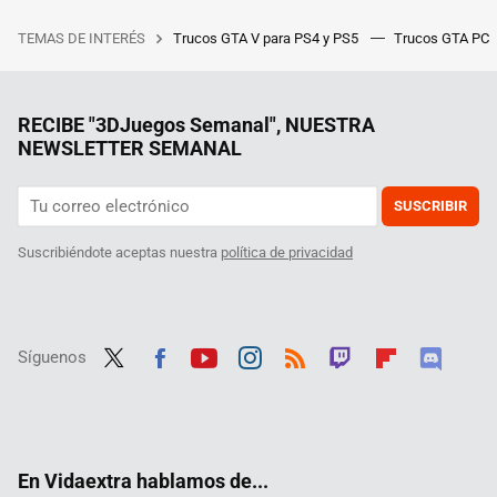
TEMAS DE INTERÉS
Trucos GTA V para PS4 y PS5
Trucos GTA PC
RECIBE "3DJuegos Semanal", NUESTRA
NEWSLETTER SEMANAL
SUSCRIBIR
Suscribiéndote aceptas nuestra
política de privacidad
Síguenos
Twit
Fac
Yout
Inst
RSS
Twit
Flip
Disc
ter
ebo
ube
agra
ch
boar
ord
ok
m
d
En Vidaextra hablamos de...