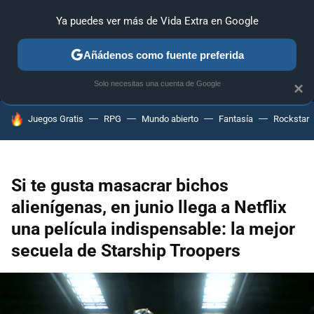
Ya puedes ver más de Vida Extra en Google
MENÚ
NUEVO
Añádenos como fuente preferida
ANÁLISIS
GUÍAS Y TRUCOS
PC
SONY
NINTENDO
Solo necesitas una cuenta de Google
×
HOY SE HABLA DE
Juegos Gratis
RPG
Mundo abierto
Fantasía
Rockstar
Si te gusta masacrar bichos
alienígenas, en junio llega a Netflix
una película indispensable: la mejor
secuela de Starship Troopers