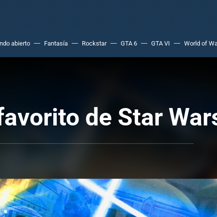
do abierto
Fantasía
Rockstar
GTA 6
GTA VI
World of Wa
favorito de Star War