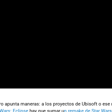
turo apunta maneras: a los proyectos de Ubisoft o es
 Wars: Eclipse
hay que sumar u
n remake de Star Wars