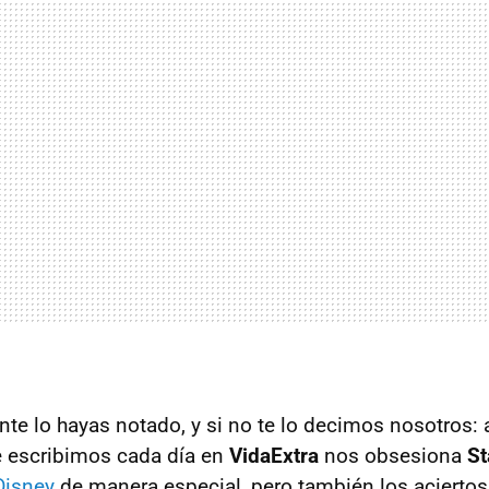
e lo hayas notado, y si no te lo decimos nosotros: 
e escribimos cada día en
VidaExtra
nos obsesiona
St
Disney
de manera especial, pero también los aciertos