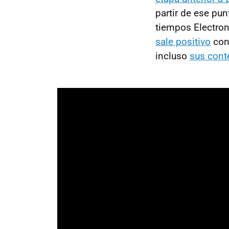
partir de ese pun
tiempos Electroni
sale positivo
con
incluso
sus cont