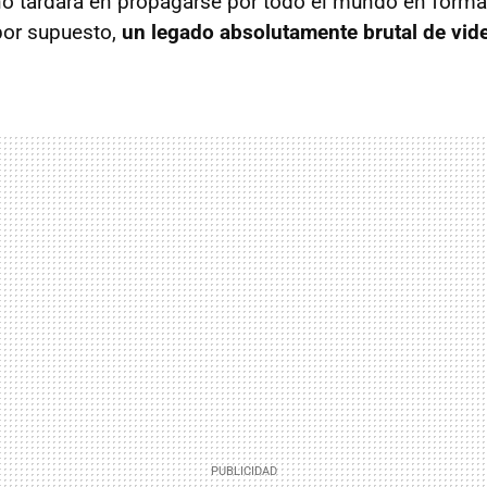
 no tardará en propagarse por todo el mundo en forma 
 por supuesto,
un legado absolutamente brutal de vid