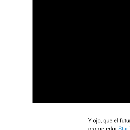
Y ojo, que el fu
prometedor
Star