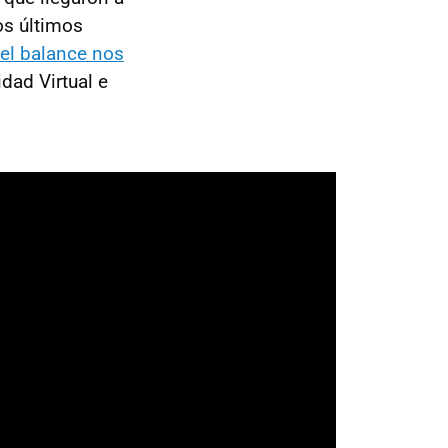
os últimos
el balance nos
idad Virtual e