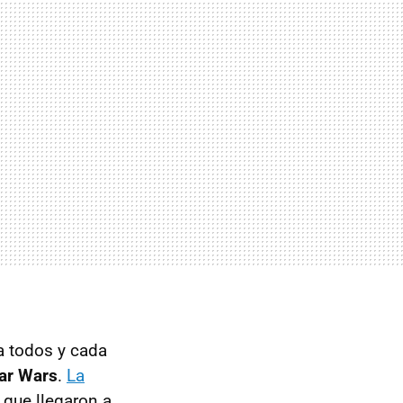
a todos y cada
ar Wars
.
La
 que llegaron a