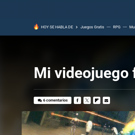
HOY SE HABLA DE
Juegos Gratis
RPG
Mun
Mi videojuego 
6 comentarios
FACEBOOK
TWITTER
FLIPBOARD
E-
MAIL