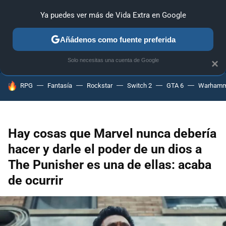
Ya puedes ver más de Vida Extra en Google
ANÁLISIS
GUÍAS Y TRUCOS
PC
SONY
NINTENDO
Añádenos como fuente preferida
Solo necesitas una cuenta de Google
×
HOY SE HABLA DE
RPG
Fantasía
Rockstar
Switch 2
GTA 6
Warhamm
Hay cosas que Marvel nunca debería
hacer y darle el poder de un dios a
The Punisher es una de ellas: acaba
de ocurrir