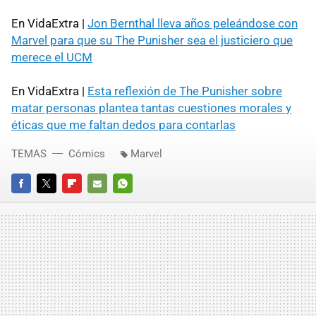
En VidaExtra |
Jon Bernthal lleva años peleándose con
Marvel para que su The Punisher sea el justiciero que
merece el UCM
En VidaExtra |
Esta reflexión de The Punisher sobre
matar personas plantea tantas cuestiones morales y
éticas que me faltan dedos para contarlas
TEMAS
Cómics
Marvel
FACEBOOK
TWITTER
FLIPBOARD
E-
WHATSAPP
MAIL