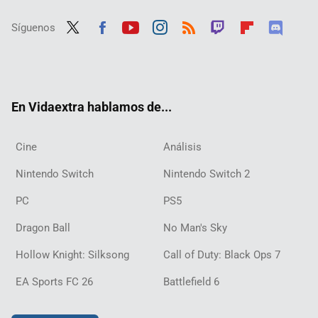
Síguenos
Twit
Fac
Yout
Inst
RSS
Twit
Flip
Disc
ter
ebo
ube
agra
ch
boar
ord
ok
m
d
En Vidaextra hablamos de...
Cine
Análisis
Nintendo Switch
Nintendo Switch 2
PC
PS5
Dragon Ball
No Man's Sky
Hollow Knight: Silksong
Call of Duty: Black Ops 7
EA Sports FC 26
Battlefield 6