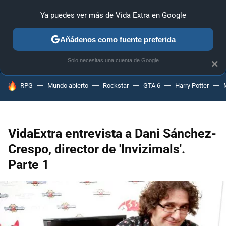
Ya puedes ver más de Vida Extra en Google
ANÁLISIS
GUÍAS Y TRUCOS
PC
SONY
NINTENDO
Añádenos como fuente preferida
Solo necesitas una cuenta de Google
×
HOY SE HABLA DE
RPG
Mundo abierto
Rockstar
GTA 6
Harry Potter
VidaExtra entrevista a Dani Sánchez-
Crespo, director de 'Invizimals'.
Parte 1