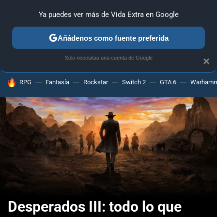
Ya puedes ver más de Vida Extra en Google
ANÁLISIS
GUÍAS Y TRUCOS
PC
SONY
NINTENDO
Añádenos como fuente preferida
Solo necesitas una cuenta de Google
×
HOY SE HABLA DE
RPG
Fantasía
Rockstar
Switch 2
GTA 6
Warhamm
Desperados III: todo lo que