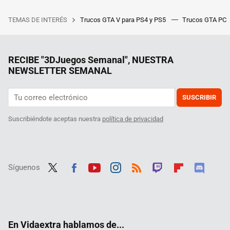
TEMAS DE INTERÉS
Trucos GTA V para PS4 y PS5
Trucos GTA PC
RECIBE "3DJuegos Semanal", NUESTRA
NEWSLETTER SEMANAL
SUSCRIBIR
Suscribiéndote aceptas nuestra
política de privacidad
Síguenos
Twit
Fac
Yout
Inst
RSS
Twit
Flip
Disc
ter
ebo
ube
agra
ch
boar
ord
ok
m
d
En Vidaextra hablamos de...