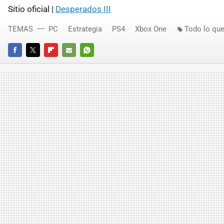
Sitio oficial |
Desperados III
TEMAS
PC
Estrategia
PS4
Xbox One
Todo lo que
FACEBOOK
TWITTER
FLIPBOARD
E-
WHATSAPP
MAIL