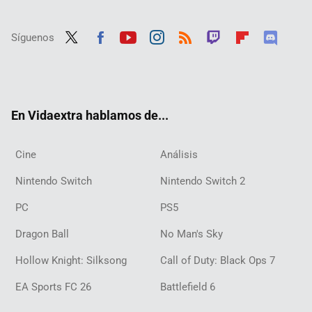
Síguenos
Twit
Fac
Yout
Inst
RSS
Twit
Flip
Disc
ter
ebo
ube
agra
ch
boar
ord
ok
m
d
En Vidaextra hablamos de...
Cine
Análisis
Nintendo Switch
Nintendo Switch 2
PC
PS5
Dragon Ball
No Man's Sky
Hollow Knight: Silksong
Call of Duty: Black Ops 7
EA Sports FC 26
Battlefield 6