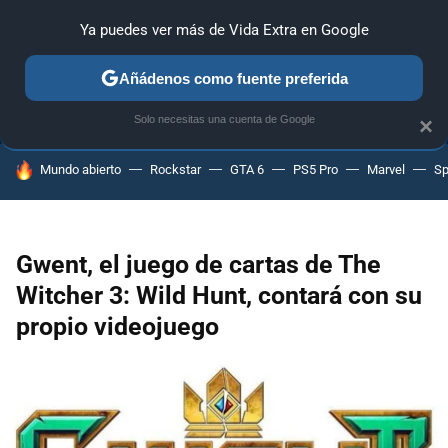
Ya puedes ver más de Vida Extra en Google
ANÁLISIS
GUÍAS Y TRUCOS
PC
SONY
NINTENDO
Añádenos como fuente preferida
Solo necesitas una cuenta de Google
×
HOY SE HABLA DE
Mundo abierto
Rockstar
GTA 6
PS5 Pro
Marvel
Sp
Gwent, el juego de cartas de The
Witcher 3: Wild Hunt, contará con su
propio videojuego