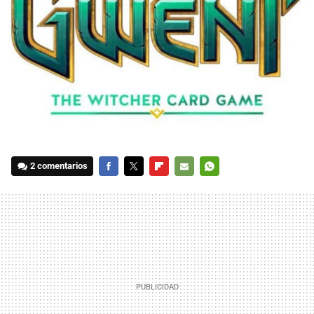
2 comentarios
FACEBOOK
TWITTER
FLIPBOARD
E-
WHATSAPP
MAIL