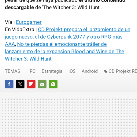
pesar de que se haya publicado
el último contenido
descargable
de 'The Witcher 3: Wild Hunt'.
Vía |
Eurogamer
En VidaExtra |
CD Projekt prepara el lanzamiento de un
juego nuevo, el de Cyberpunk 2077 y otro RPG más
AAA
,
No te pierdas el emocionante tráiler de
lanzamiento de la expansión Blood and Wine de The
Witcher 3: Wild Hunt
TEMAS
PC
Estrategia
iOS
Android
CD Projekt R
FACEBOOK
TWITTER
FLIPBOARD
E-
WHATSAPP
MAIL