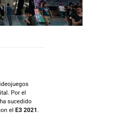
videojuegos
al. Por el
 ha sucedido
con el
E3 2021
.