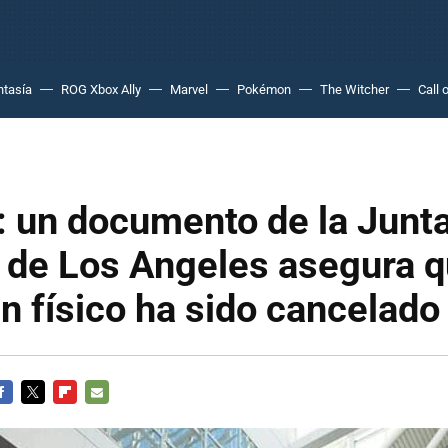
ntasía
ROG Xbox Ally
Marvel
Pokémon
The Witcher
Call 
 un documento de la Junt
 de Los Angeles asegura q
n físico ha sido cancelado
ACEBOOK
TWITTER
FLIPBOARD
E-
MAIL