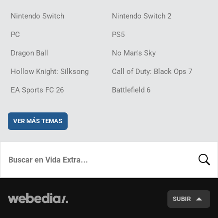
Nintendo Switch
Nintendo Switch 2
PC
PS5
Dragon Ball
No Man's Sky
Hollow Knight: Silksong
Call of Duty: Black Ops 7
EA Sports FC 26
Battlefield 6
VER MÁS TEMAS
BUSCA
SUBIR