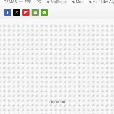
TEMAS
FPS
PC
BioShock
Mod
Half-Life: Al
FACEBOOK
TWITTER
FLIPBOARD
E-
WHATSAPP
MAIL