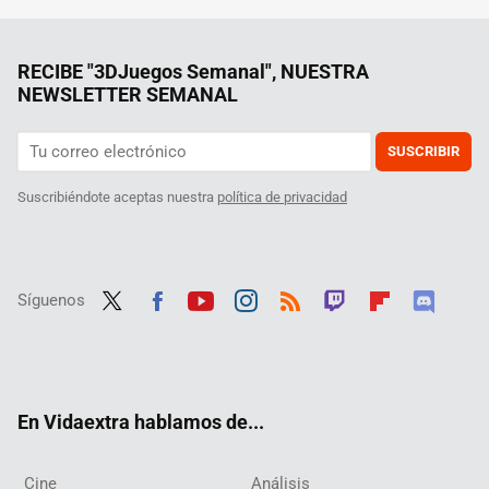
RECIBE "3DJuegos Semanal", NUESTRA
NEWSLETTER SEMANAL
SUSCRIBIR
Suscribiéndote aceptas nuestra
política de privacidad
Síguenos
Twit
Fac
Yout
Inst
RSS
Twit
Flip
Disc
ter
ebo
ube
agra
ch
boar
ord
ok
m
d
En Vidaextra hablamos de...
Cine
Análisis