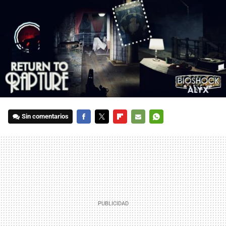
Sin comentarios
FACEBOOK
TWITTER
FLIPBOARD
E-
WHATSAPP
MAIL