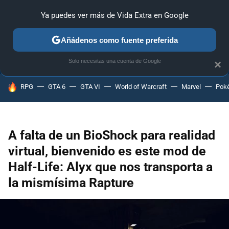
Ya puedes ver más de Vida Extra en Google
ANÁLISIS
GUÍAS Y TRUCOS
PC
SONY
NINTENDO
Añádenos como fuente preferida
Solo necesitas una cuenta de Google
×
HOY SE HABLA DE
RPG
GTA 6
GTA VI
World of Warcraft
Marvel
Pok
A falta de un BioShock para realidad
virtual, bienvenido es este mod de
Half-Life: Alyx que nos transporta a
la mismísima Rapture