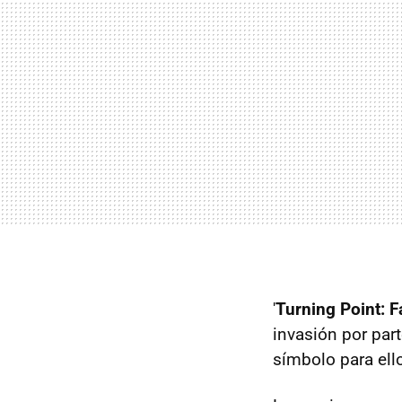
'
Turning Point: Fa
invasión por par
símbolo para ello