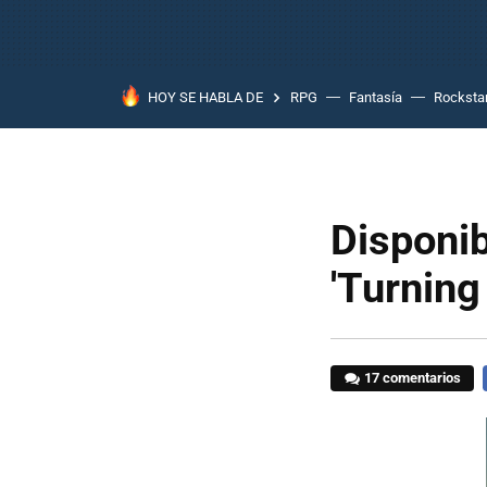
HOY SE HABLA DE
RPG
Fantasía
Rocksta
Disponib
'Turning 
17 comentarios