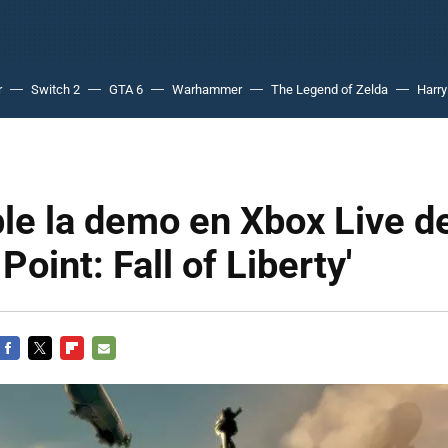
r
Switch 2
GTA 6
Warhammer
The Legend of Zelda
Harry
le la demo en Xbox Live d
Point: Fall of Liberty'
FACEBOOK
TWITTER
FLIPBOARD
E-
MAIL