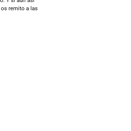
o. Y si aún así
os remito a las