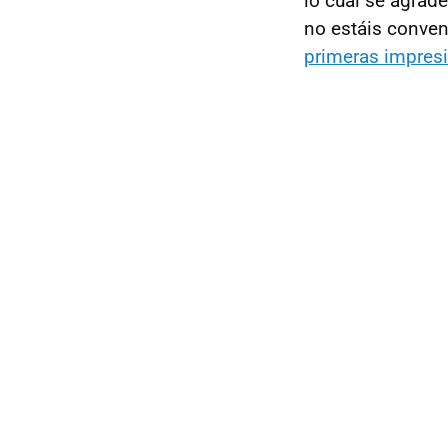
lo cual se agrade
no estáis conven
primeras impres