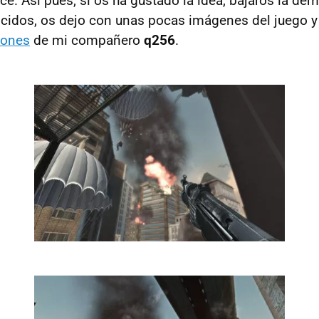
ce. Así pues, si os ha gustado la idea, bajaros la dem
cidos, os dejo con unas pocas imágenes del juego y 
iones
de mi compañero
q256
.