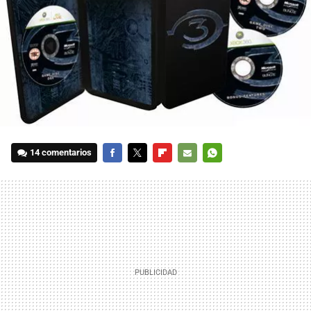
14 comentarios
FACEBOOK
TWITTER
FLIPBOARD
E-
WHATSAPP
MAIL