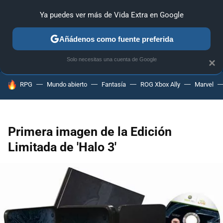
Ya puedes ver más de Vida Extra en Google
ANÁLISIS
GUÍAS Y TRUCOS
PC
SONY
NINTENDO
Añádenos como fuente preferida
Solo necesitas una cuenta de Google
×
HOY SE HABLA DE
RPG
Mundo abierto
Fantasía
ROG Xbox Ally
Marvel
Primera imagen de la Edición
Limitada de 'Halo 3'