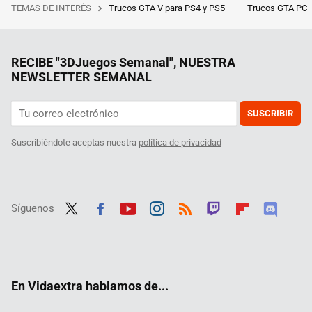
TEMAS DE INTERÉS
Trucos GTA V para PS4 y PS5
Trucos GTA PC
RECIBE "3DJuegos Semanal", NUESTRA
NEWSLETTER SEMANAL
SUSCRIBIR
Suscribiéndote aceptas nuestra
política de privacidad
Síguenos
Twit
Fac
Yout
Inst
RSS
Twit
Flip
Disc
ter
ebo
ube
agra
ch
boar
ord
ok
m
d
En Vidaextra hablamos de...