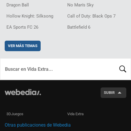
Dragon Ball
No Man's Sky
Hollow Knight: Silksong
Call of Duty: Black Ops 7
EA Sports FC 26
Battlefield 6
VER MÁS TEMAS
BUSCA
SUBIR
3DJuegos
Vida Extra
Otras publicaciones de Webedia