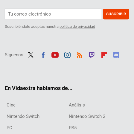
SUSCRIBIR
Suscribiéndote aceptas nuestra
política de privacidad
Síguenos
Twit
Fac
Yout
Inst
RSS
Twit
Flip
Disc
ter
ebo
ube
agra
ch
boar
ord
ok
m
d
En Vidaextra hablamos de...
Cine
Análisis
Nintendo Switch
Nintendo Switch 2
PC
PS5