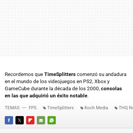
Recordemos que
TimeSplitters
comenzó su andadura
en el mundo de los videojuegos en PS2, Xbox y
GameCube durante la década de los 2000,
consolas
en las que adquirió un éxito notable
.
TEMAS
FPS
TimeSplitters
Koch Media
THQ No
FACEBOOK
TWITTER
FLIPBOARD
E-
WHATSAPP