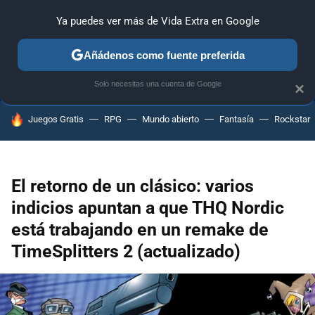
Ya puedes ver más de Vida Extra en Google
ANÁLISIS
GUÍAS Y TRUCOS
PC
SONY
NINTENDO
Añádenos como fuente preferida
Solo necesitas una cuenta de Google
×
HOY SE HABLA DE
Juegos Gratis
RPG
Mundo abierto
Fantasía
Rockstar
El retorno de un clásico: varios
indicios apuntan a que THQ Nordic
está trabajando en un remake de
TimeSplitters 2 (actualizado)