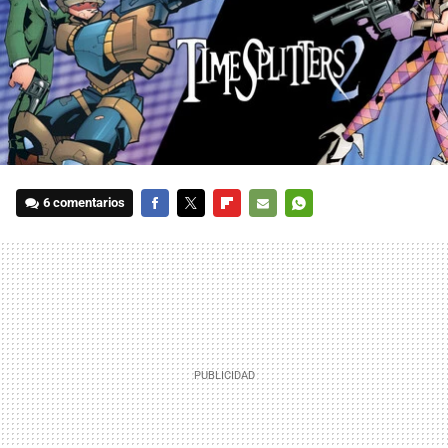
6 comentarios
FACEBOOK
TWITTER
FLIPBOARD
E-
WHATSAPP
MAIL