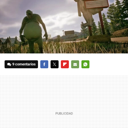
9 comentarios
FACEBOOK
TWITTER
FLIPBOARD
E-
WHATSAPP
MAIL