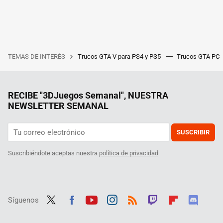
TEMAS DE INTERÉS
Trucos GTA V para PS4 y PS5
Trucos GTA PC
RECIBE "3DJuegos Semanal", NUESTRA
NEWSLETTER SEMANAL
SUSCRIBIR
Suscribiéndote aceptas nuestra
política de privacidad
Síguenos
Twit
Fac
Yout
Inst
RSS
Twit
Flip
Disc