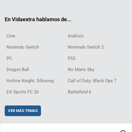
ter
ebo
ube
agra
ch
boar
ord
ok
m
d
En Vidaextra hablamos de...
Cine
Análisis
Nintendo Switch
Nintendo Switch 2
PC
PS5
Dragon Ball
No Man's Sky
Hollow Knight: Silksong
Call of Duty: Black Ops 7
EA Sports FC 26
Battlefield 6
VER MÁS TEMAS