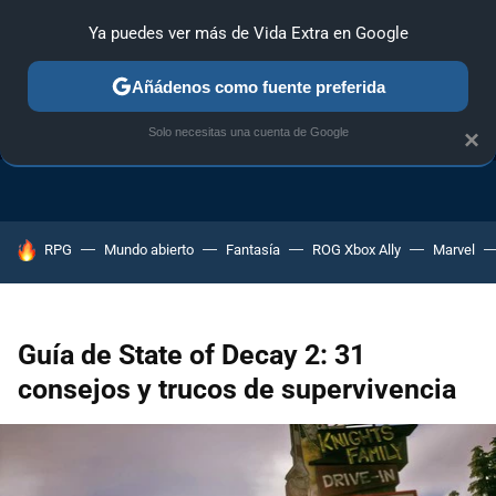
Ya puedes ver más de Vida Extra en Google
Añádenos como fuente preferida
TRUCOS PS4
TRUCOS PC
TRUCOS XBOX ONE
Solo necesitas una cuenta de Google
×
HOY SE HABLA DE
RPG
Mundo abierto
Fantasía
ROG Xbox Ally
Marvel
Guía de State of Decay 2: 31
consejos y trucos de supervivencia