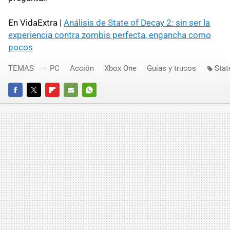
En VidaExtra |
Análisis de State of Decay 2: sin ser la
experiencia contra zombis perfecta, engancha como
pocos
TEMAS
PC
Acción
Xbox One
Guías y trucos
Stat
FACEBOOK
TWITTER
FLIPBOARD
E-
WHATSAPP
MAIL