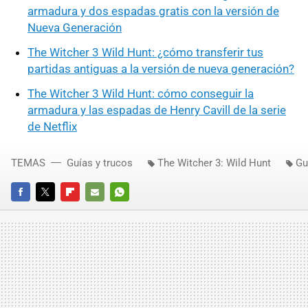
armadura y dos espadas gratis con la versión de
Nueva Generación
The Witcher 3 Wild Hunt: ¿cómo transferir tus
partidas antiguas a la versión de nueva generación?
The Witcher 3 Wild Hunt: cómo conseguir la
armadura y las espadas de Henry Cavill de la serie
de Netflix
TEMAS
Guías y trucos
The Witcher 3: Wild Hunt
Gu
FACEBOOK
TWITTER
FLIPBOARD
E-
WHATSAPP
MAIL