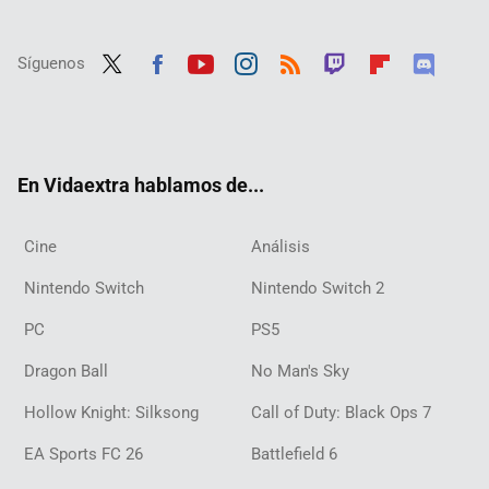
Síguenos
Twit
Fac
Yout
Inst
RSS
Twit
Flip
Disc
ter
ebo
ube
agra
ch
boar
ord
ok
m
d
En Vidaextra hablamos de...
Cine
Análisis
Nintendo Switch
Nintendo Switch 2
PC
PS5
Dragon Ball
No Man's Sky
Hollow Knight: Silksong
Call of Duty: Black Ops 7
EA Sports FC 26
Battlefield 6