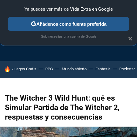
Ya puedes ver más de Vida Extra en Google
Añádenos como fuente preferida
TRUCOS PS4
TRUCOS PC
TRUCOS XBOX ONE
Solo necesitas una cuenta de Google
×
HOY SE HABLA DE
Juegos Gratis
RPG
Mundo abierto
Fantasía
Rockstar
The Witcher 3 Wild Hunt: qué es
Simular Partida de The Witcher 2,
respuestas y consecuencias