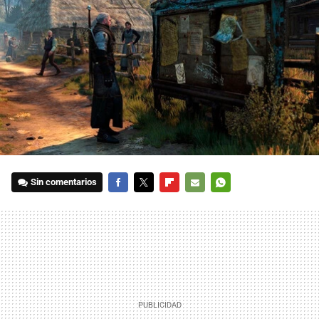
Sin comentarios
FACEBOOK
TWITTER
FLIPBOARD
E-
WHATSAPP
MAIL