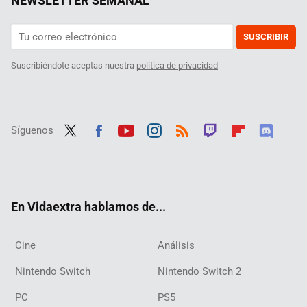
NEWSLETTER SEMANAL
SUSCRIBIR
Suscribiéndote aceptas nuestra
política de privacidad
Síguenos
Twit
Fac
Yout
Inst
RSS
Twit
Flip
Disc
ter
ebo
ube
agra
ch
boar
ord
ok
m
d
En Vidaextra hablamos de...
Cine
Análisis
Nintendo Switch
Nintendo Switch 2
PC
PS5