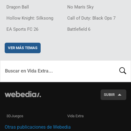
Dragon Ball
No Man's Sky
Hollow Knight: Silksong
Call of Duty: Black Ops 7
EA Sports FC 26
Battlefield 6
VER MÁS TEMAS
BUSCA
SUBIR
3DJuegos
Vida Extra
Otras publicaciones de Webedia