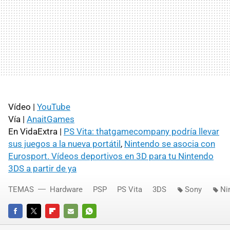
Vídeo |
YouTube
Vía |
AnaitGames
En VidaExtra |
PS Vita: thatgamecompany podría llevar
sus juegos a la nueva portátil
,
Nintendo se asocia con
Eurosport. Vídeos deportivos en 3D para tu Nintendo
3DS a partir de ya
TEMAS
Hardware
PSP
PS Vita
3DS
Sony
Ni
FACEBOOK
TWITTER
FLIPBOARD
E-
WHATSAPP