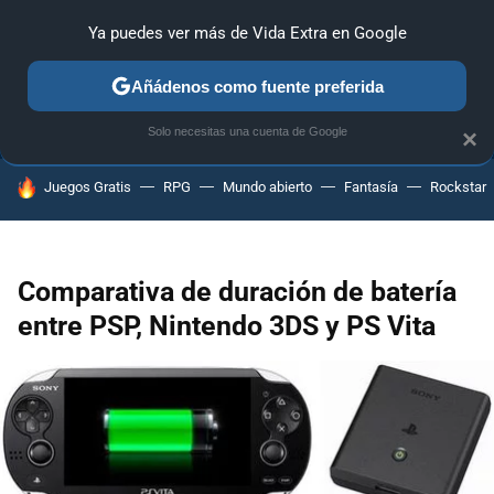
Ya puedes ver más de Vida Extra en Google
ANÁLISIS
GUÍAS Y TRUCOS
PC
SONY
NINTENDO
Añádenos como fuente preferida
Solo necesitas una cuenta de Google
×
HOY SE HABLA DE
Juegos Gratis
RPG
Mundo abierto
Fantasía
Rockstar
Comparativa de duración de batería
entre PSP, Nintendo 3DS y PS Vita