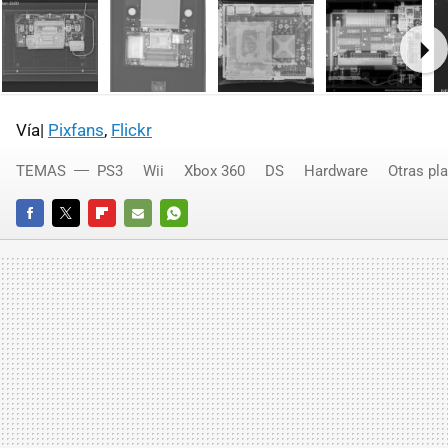
Ne
Vía|
Pixfans
,
Flickr
TEMAS
PS3
Wii
Xbox 360
DS
Hardware
Otras pl
FACEBOOK
TWITTER
FLIPBOARD
E-
WHATSAPP
MAIL