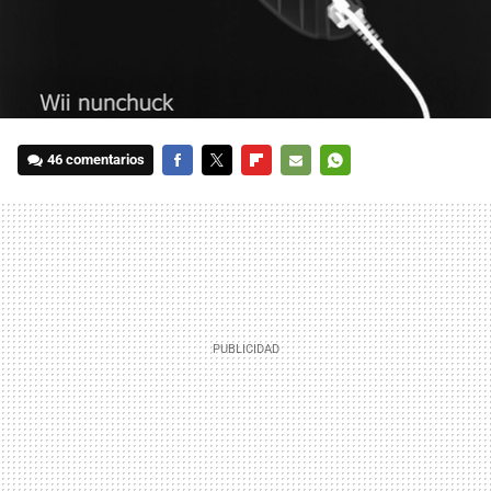
46 comentarios
FACEBOOK
TWITTER
FLIPBOARD
E-
WHATSAPP
MAIL