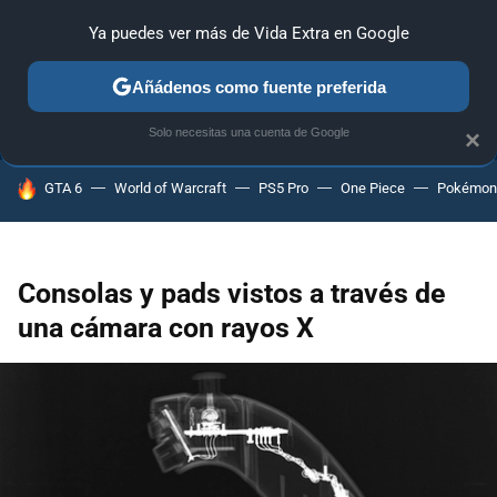
Ya puedes ver más de Vida Extra en Google
ANÁLISIS
GUÍAS Y TRUCOS
PC
SONY
NINTENDO
Añádenos como fuente preferida
Solo necesitas una cuenta de Google
×
HOY SE HABLA DE
GTA 6
World of Warcraft
PS5 Pro
One Piece
Pokémon
Consolas y pads vistos a través de
una cámara con rayos X