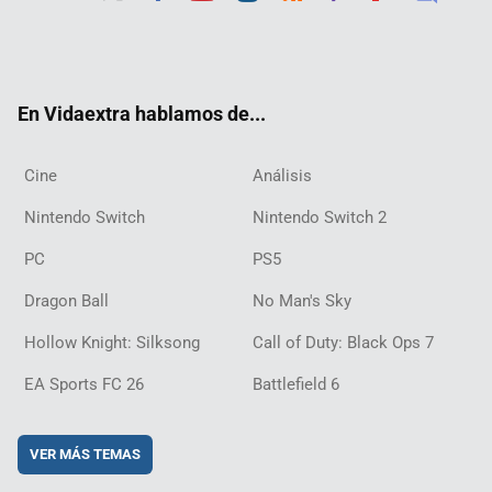
Twit
Fac
Yout
Inst
RSS
Twit
Flip
Disc
ter
ebo
ube
agra
ch
boar
ord
ok
m
d
En Vidaextra hablamos de...
Cine
Análisis
Nintendo Switch
Nintendo Switch 2
PC
PS5
Dragon Ball
No Man's Sky
Hollow Knight: Silksong
Call of Duty: Black Ops 7
EA Sports FC 26
Battlefield 6
VER MÁS TEMAS