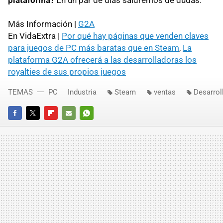
plataforma?
En un par de días saldremos de dudas.
Más Información |
G2A
En VidaExtra |
Por qué hay páginas que venden claves
para juegos de PC más baratas que en Steam
,
La
plataforma G2A ofrecerá a las desarrolladoras los
royalties de sus propios juegos
TEMAS
PC
Industria
Steam
ventas
Desarrol
FACEBOOK
TWITTER
FLIPBOARD
E-
WHATSAPP
MAIL