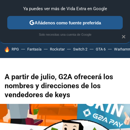
Ya puedes ver más de Vida Extra en Google
ANÁLISIS
GUÍAS Y TRUCOS
PC
SONY
NINTENDO
Añádenos como fuente preferida
Solo necesitas una cuenta de Google
×
HOY SE HABLA DE
RPG
Fantasía
Rockstar
Switch 2
GTA 6
Warhamm
A partir de julio, G2A ofrecerá los
nombres y direcciones de los
vendedores de keys