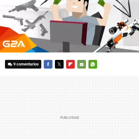
9 comentarios
FACEBOOK
TWITTER
FLIPBOARD
E-
WHATSAPP
MAIL