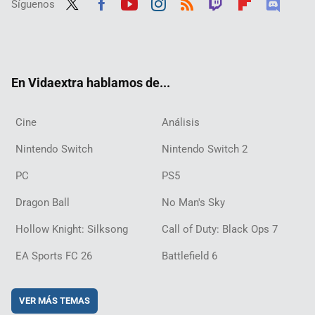
Síguenos
Twit
Fac
Yout
Inst
RSS
Twit
Flip
Disc
ter
ebo
ube
agra
ch
boar
ord
ok
m
d
En Vidaextra hablamos de...
Cine
Análisis
Nintendo Switch
Nintendo Switch 2
PC
PS5
Dragon Ball
No Man's Sky
Hollow Knight: Silksong
Call of Duty: Black Ops 7
EA Sports FC 26
Battlefield 6
VER MÁS TEMAS