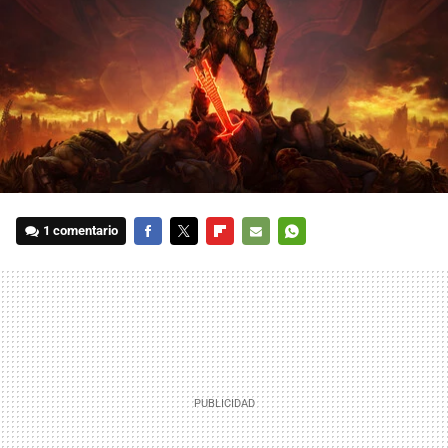
1 comentario
FACEBOOK
TWITTER
FLIPBOARD
E-
WHATSAPP
MAIL