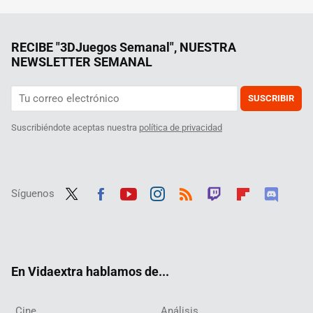
RECIBE "3DJuegos Semanal", NUESTRA
NEWSLETTER SEMANAL
SUSCRIBIR
Suscribiéndote aceptas nuestra
política de privacidad
Síguenos
Twit
Fac
Yout
Inst
RSS
Twit
Flip
Disc
ter
ebo
ube
agra
ch
boar
ord
ok
m
d
En Vidaextra hablamos de...
Cine
Análisis