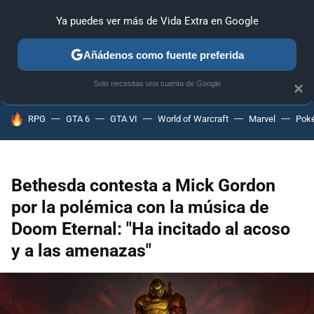
Ya puedes ver más de Vida Extra en Google
ANÁLISIS
GUÍAS Y TRUCOS
PC
SONY
NINTENDO
Añádenos como fuente preferida
Solo necesitas una cuenta de Google
×
HOY SE HABLA DE
RPG
GTA 6
GTA VI
World of Warcraft
Marvel
Pok
Bethesda contesta a Mick Gordon
por la polémica con la música de
Doom Eternal: "Ha incitado al acoso
y a las amenazas"