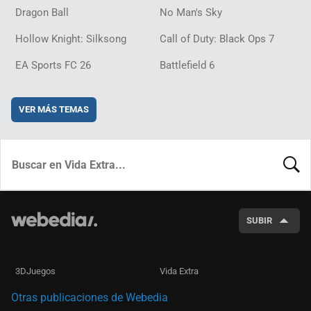
Dragon Ball
No Man's Sky
Hollow Knight: Silksong
Call of Duty: Black Ops 7
EA Sports FC 26
Battlefield 6
VER MÁS TEMAS
BUSCA
SUBIR
3DJuegos
Vida Extra
Otras publicaciones de Webedia