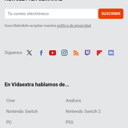
SUSCRIBIR
Suscribiéndote aceptas nuestra
política de privacidad
Síguenos
Twit
Fac
Yout
Inst
RSS
Twit
Flip
Disc
ter
ebo
ube
agra
ch
boar
ord
ok
m
d
En Vidaextra hablamos de...
Cine
Análisis
Nintendo Switch
Nintendo Switch 2
PC
PS5