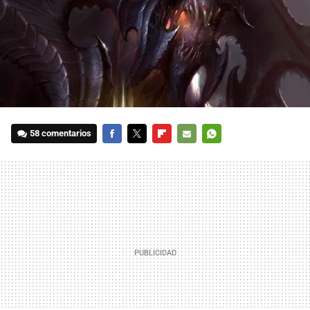
58 comentarios
FACEBOOK
TWITTER
FLIPBOARD
E-
WHATSAPP
MAIL