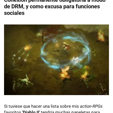
de DRM, y como excusa para funciones
sociales
Si tuviese que hacer una lista sobre mis
action-RPGs
favoritos
'Diablo II'
tendría muchas papeletas para