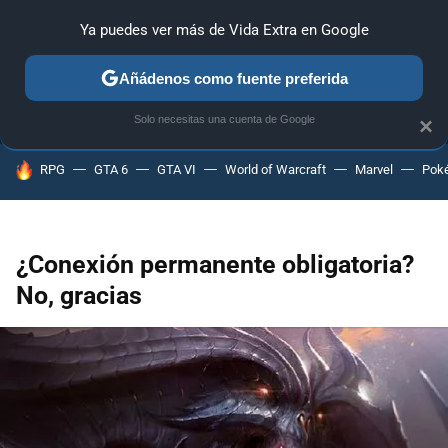
Ya puedes ver más de Vida Extra en Google
ANÁLISIS
GUÍAS Y TRUCOS
PC
SONY
NINTENDO
Añádenos como fuente preferida
Solo necesitas una cuenta de Google
×
HOY SE HABLA DE
RPG
GTA 6
GTA VI
World of Warcraft
Marvel
Pok
¿Conexión permanente obligatoria?
No, gracias