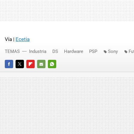
Vía |
Ecetia
TEMAS
Industria
DS
Hardware
PSP
Sony
Fu
FACEBOOK
TWITTER
FLIPBOARD
E-
WHATSAPP
MAIL