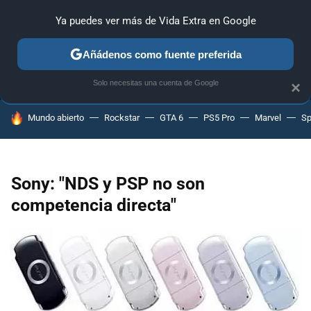
Ya puedes ver más de Vida Extra en Google
ANÁLISIS
GUÍAS Y TRUCOS
PC
SONY
NINTENDO
Añádenos como fuente preferida
Solo necesitas una cuenta de Google
×
HOY SE HABLA DE
Mundo abierto
Rockstar
GTA 6
PS5 Pro
Marvel
Sp
Sony: "NDS y PSP no son
competencia directa"