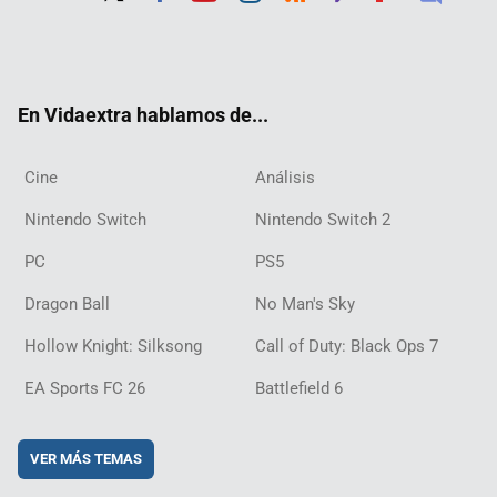
Twit
Fac
Yout
Inst
RSS
Twit
Flip
Disc
ter
ebo
ube
agra
ch
boar
ord
ok
m
d
En Vidaextra hablamos de...
Cine
Análisis
Nintendo Switch
Nintendo Switch 2
PC
PS5
Dragon Ball
No Man's Sky
Hollow Knight: Silksong
Call of Duty: Black Ops 7
EA Sports FC 26
Battlefield 6
VER MÁS TEMAS