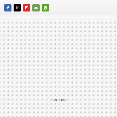
FACEBOOK
TWITTER
FLIPBOARD
E-
WHATSAPP
MAIL