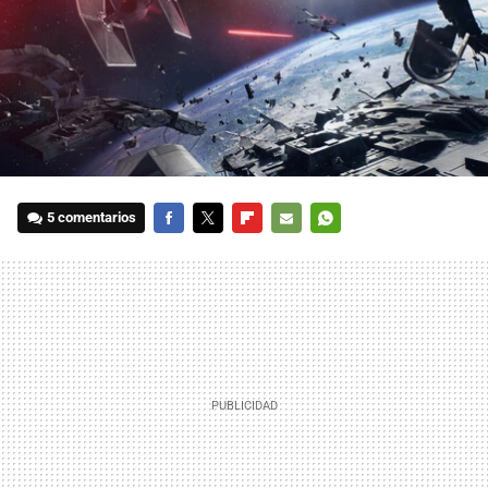
5 comentarios
FACEBOOK
TWITTER
FLIPBOARD
E-
WHATSAPP
MAIL