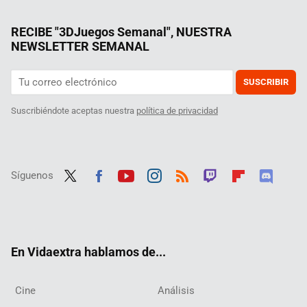
RECIBE "3DJuegos Semanal", NUESTRA
NEWSLETTER SEMANAL
SUSCRIBIR
Suscribiéndote aceptas nuestra
política de privacidad
Síguenos
Twit
Fac
Yout
Inst
RSS
Twit
Flip
Disc
ter
ebo
ube
agra
ch
boar
ord
ok
m
d
En Vidaextra hablamos de...
Cine
Análisis