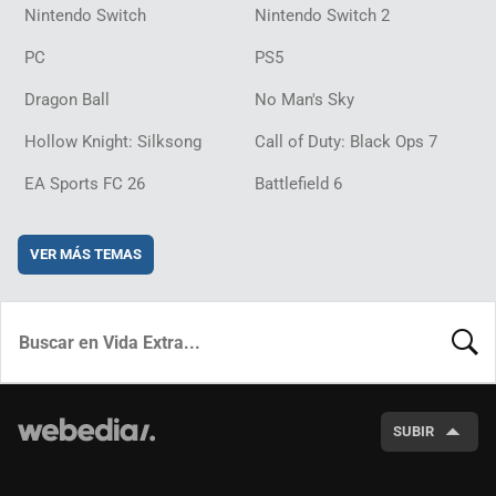
Nintendo Switch
Nintendo Switch 2
PC
PS5
Dragon Ball
No Man's Sky
Hollow Knight: Silksong
Call of Duty: Black Ops 7
EA Sports FC 26
Battlefield 6
VER MÁS TEMAS
BUSCA
SUBIR