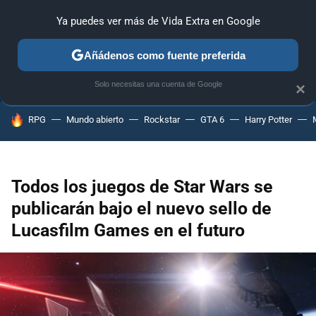
Ya puedes ver más de Vida Extra en Google
ANÁLISIS
GUÍAS Y TRUCOS
PC
SONY
NINTENDO
Añádenos como fuente preferida
Solo necesitas una cuenta de Google
×
HOY SE HABLA DE
RPG
Mundo abierto
Rockstar
GTA 6
Harry Potter
Todos los juegos de Star Wars se
publicarán bajo el nuevo sello de
Lucasfilm Games en el futuro