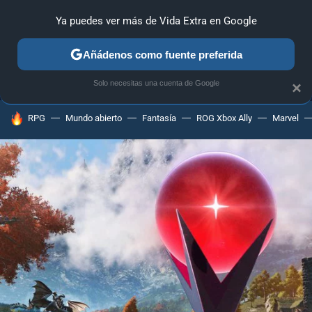
Ya puedes ver más de Vida Extra en Google
MENÚ
NUEVO
Añádenos como fuente preferida
ANÁLISIS
GUÍAS Y TRUCOS
PC
SONY
NINTENDO
Solo necesitas una cuenta de Google
×
HOY SE HABLA DE
RPG
Mundo abierto
Fantasía
ROG Xbox Ally
Marvel