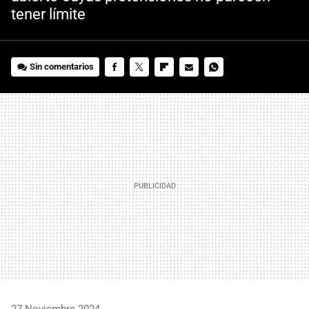
tener límite
Sin comentarios
FACEBOOK
TWITTER
FLIPBOARD
E-
WHATSAPP
MAIL