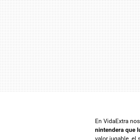
En VidaExtra nos
nintendera que l
valor jugable, e