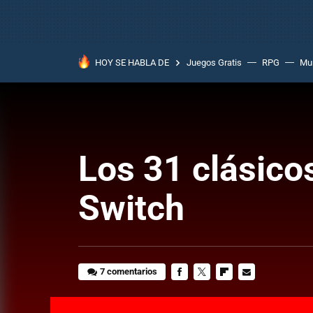
HOY SE HABLA DE
Juegos Gratis
RPG
Mun
Los 31 clásico
Switch
7 comentarios
FACEBOOK
TWITTER
FLIPBOARD
E-
MAIL