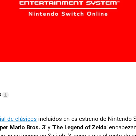
B
ial de clásicos
incluidos en es estreno de Nintendo S
per Mario Bros. 3
' y '
The Legend of Zelda
' encabeza
e ya se juegan en Switch. Y, pese a que el resto de 