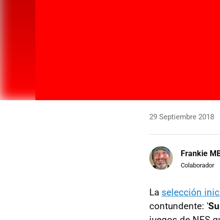
29 Septiembre 2018
Frankie M
Colaborador
La
selección inic
contundente: '
Su
juegos de NES qu