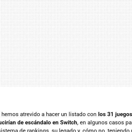
 hemos atrevido a hacer un listado con
los 31 juegos
ucirían de escándalo en Switch
, en algunos casos pa
l sistema de rankings, su legado y, cómo no, teniend