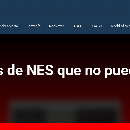
do abierto
Fantasía
Rockstar
GTA 6
GTA VI
World of Wa
s de NES que no pue