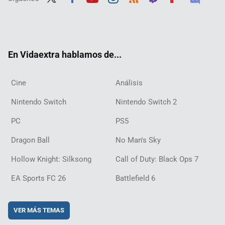
Twit
Fac
Yout
Inst
RSS
Twit
Flip
Disc
ter
ebo
ube
agra
ch
boar
ord
ok
m
d
En Vidaextra hablamos de...
Cine
Análisis
Nintendo Switch
Nintendo Switch 2
PC
PS5
Dragon Ball
No Man's Sky
Hollow Knight: Silksong
Call of Duty: Black Ops 7
EA Sports FC 26
Battlefield 6
VER MÁS TEMAS