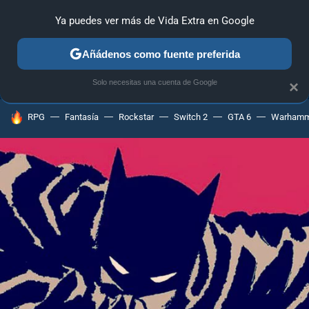
Ya puedes ver más de Vida Extra en Google
ANÁLISIS
GUÍAS Y TRUCOS
PC
SONY
NINTENDO
Añádenos como fuente preferida
Solo necesitas una cuenta de Google
×
HOY SE HABLA DE
RPG
Fantasía
Rockstar
Switch 2
GTA 6
Warhamm