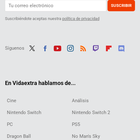
SUSCRIBIR
Suscribiéndote aceptas nuestra
política de privacidad
Síguenos
Twit
Fac
Yout
Inst
RSS
Twit
Flip
Disc
ter
ebo
ube
agra
ch
boar
ord
ok
m
d
En Vidaextra hablamos de...
Cine
Análisis
Nintendo Switch
Nintendo Switch 2
PC
PS5
Dragon Ball
No Man's Sky