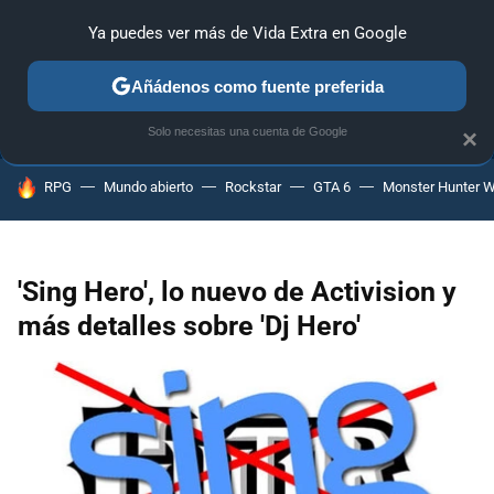
Ya puedes ver más de Vida Extra en Google
ANÁLISIS
GUÍAS Y TRUCOS
PC
SONY
NINTENDO
Añádenos como fuente preferida
Solo necesitas una cuenta de Google
×
HOY SE HABLA DE
RPG
Mundo abierto
Rockstar
GTA 6
Monster Hunter W
'Sing Hero', lo nuevo de Activision y
más detalles sobre 'Dj Hero'