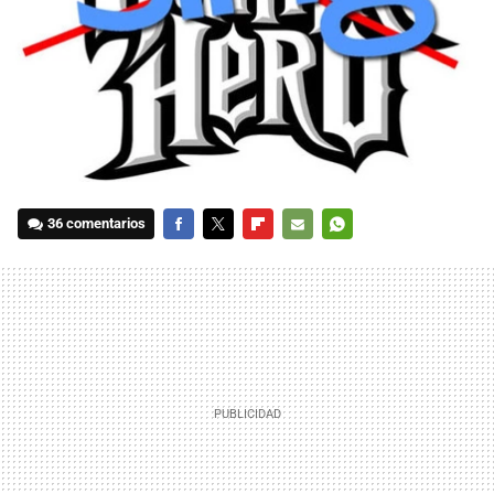
36 comentarios
FACEBOOK
TWITTER
FLIPBOARD
E-
WHATSAPP
MAIL