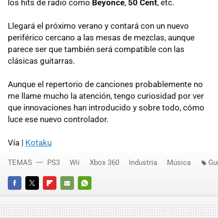
los hits de radio como
Beyonce
,
50 Cent
, etc.
Llegará el próximo verano y contará con un nuevo
periférico cercano a las mesas de mezclas, aunque
parece ser que también será compatible con las
clásicas guitarras.
Aunque el repertorio de canciones probablemente no
me llame mucho la atención, tengo curiosidad por ver
que innovaciones han introducido y sobre todo, cómo
luce ese nuevo controlador.
Vía |
Kotaku
TEMAS
PS3
Wii
Xbox 360
Industria
Música
Gu
FACEBOOK
TWITTER
FLIPBOARD
E-
WHATSAPP
MAIL